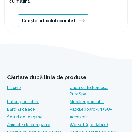
cu mașina.
Citește articolul complet
Căutare după linia de produse
Piscine
Cada cu hidromasaj
PureSpa
Paturi gonflabile
Mobilier gonflabil
Bărci și caiace
Paddleboard-uri (SUP)
Seturi de leagăne
Accesorii
Animale de companie
Wetset (gonflabile)