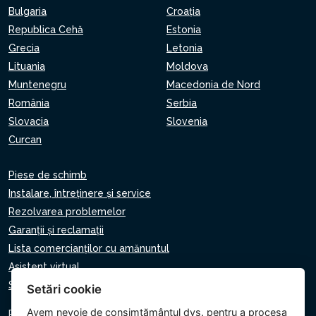
Bulgaria
Croaţia
Republica Cehă
Estonia
Grecia
Letonia
Lituania
Moldova
Muntenegru
Macedonia de Nord
România
Serbia
Slovacia
Slovenia
Curcan
Piese de schimb
Instalare, întreținere și service
Rezolvarea problemelor
Garanții și reclamații
Lista comercianților cu amănuntul
Asistent virtual
Scrie-ne
Setări cookie
Avem nevoie de consimțământul dvs. pentru a
procesa
Politica de confidențialitate