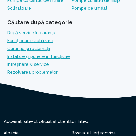
Pompe cu cartuș de filtrare
Pompe cu filtru de nisip
Solinatoare
Pompe de umflat
Căutare după categorie
După service în garanție
Funcționare și utilizare
Garanție și reclamații
Instalare și punere în funcțiune
Întreținere și service
Rezolvarea problemelor
Accesați site-ul oficial al clienților Intex:
Albania
Bosnia și Herțegovina