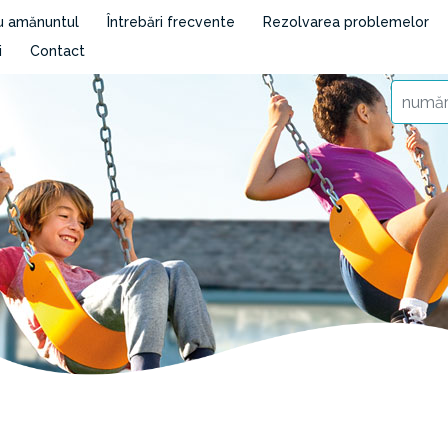
cu amănuntul
Întrebări frecvente
Rezolvarea problemelor
i
Contact