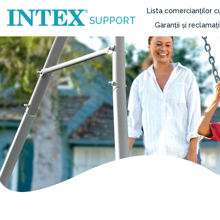
Lista comercianților 
SUPPORT
Garanții și reclamați