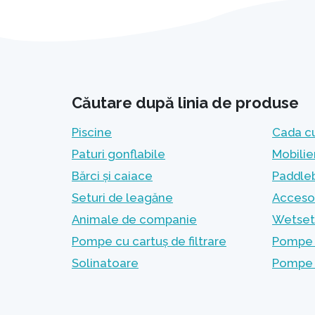
Căutare după linia de produse
Piscine
Cada c
Paturi gonflabile
Mobilie
Bărci și caiace
Paddleb
Seturi de leagăne
Accesor
Animale de companie
Wetset 
Pompe cu cartuș de filtrare
Pompe c
Solinatoare
Pompe 