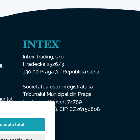
Intex Trading, s.r.o.
Hradecká 2526/3
ce
130 00 Praga 3 - Republica Cehă
Societatea este înregistrată la
Tribunalul Municipal din Praga,
nuntul
Secțiunea C, Insert 74759
CUI: 26150808, CIF: CZ26150808
ccepta totul
nați cookie-urile