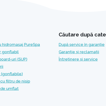
Căutare după cate
u hidromasaj PureSpa
După service în garanție
r gonflabil
Garanție și reclamații
oard-uri (SUP)
Întreținere și service
ii
(gonflabile)
u filtru de nisip
de umflat