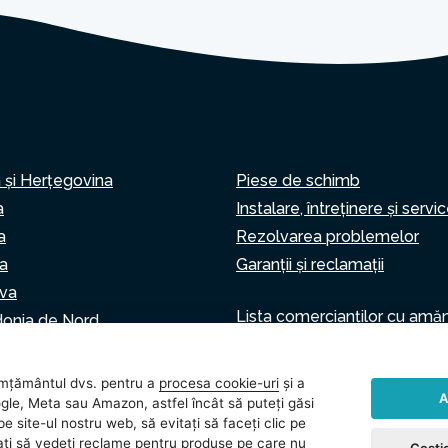
 și Herțegovina
Piese de schimb
a
Instalare, întreținere și servi
a
Rezolvarea problemelor
a
Garanții și reclamații
va
Lista comercianților cu amă
onia de Nord
Asistent virtual
Scrie-ne
ia
mțământul dvs. pentru a
procesa cookie-uri
și a
A
gle, Meta sau Amazon, astfel încât să puteți găsi
e site-ul nostru web, să evitați să faceți clic pe
vitați să vedeți reclame pentru produse pe care nu
Gestio