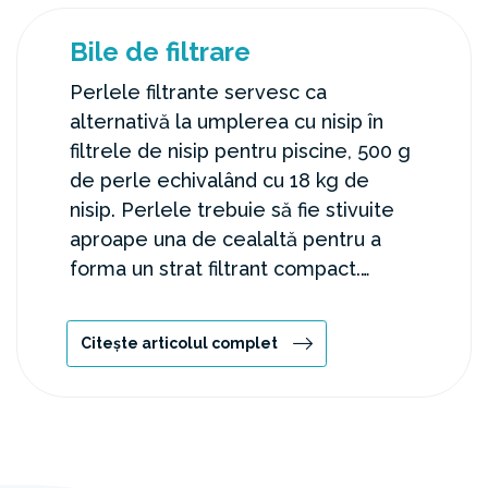
Bile de filtrare
Perlele filtrante servesc ca
alternativă la umplerea cu nisip în
filtrele de nisip pentru piscine, 500 g
de perle echivalând cu 18 kg de
nisip. Perlele trebuie să fie stivuite
aproape una de cealaltă pentru a
forma un strat filtrant compact.
Pentru curățare, se poate utiliza o
funcție de spălare din spate sau de
Citește articolul complet
spălare cu mașina.