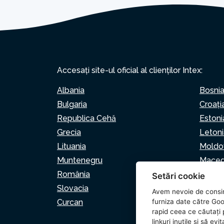
Accesați site-ul oficial al clienților Intex:
Albania
Bosnia
Bulgaria
Croaţi
Republica Cehă
Estoni
Grecia
Letoni
Lituania
Moldo
Muntenegru
Maced
România
Serbia
Setări cookie
Slovacia
Sloven
Avem nevoie de consi
Curcan
furniza date către Goo
rapid ceea ce căutați p
linkuri inutile și să e