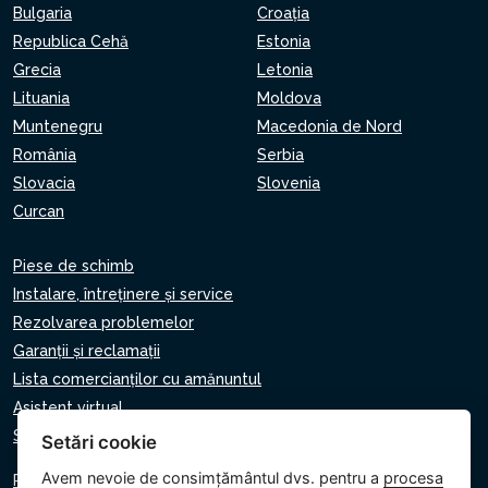
Bulgaria
Croaţia
Republica Cehă
Estonia
Grecia
Letonia
Lituania
Moldova
Muntenegru
Macedonia de Nord
România
Serbia
Slovacia
Slovenia
Curcan
Piese de schimb
Instalare, întreținere și service
Rezolvarea problemelor
Garanții și reclamații
Lista comercianților cu amănuntul
Asistent virtual
Scrie-ne
Setări cookie
Avem nevoie de consimțământul dvs. pentru a
procesa
Politica de confidențialitate