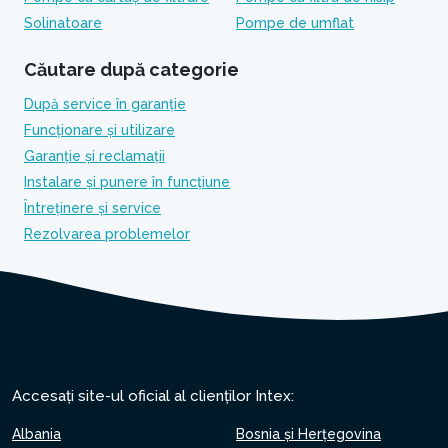
Solinatoare
Pompe de umflat
Căutare după categorie
După service în garanție
Funcționare și utilizare
Garanție și reclamații
Instalare și punere în funcțiune
Întreținere și service
Rezolvarea problemelor
Accesați site-ul oficial al clienților Intex:
Albania
Bosnia și Herțegovina