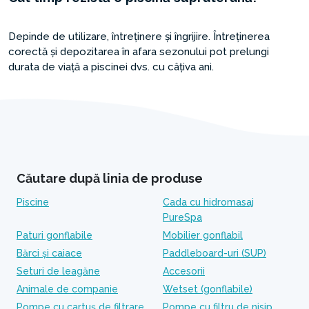
Depinde de utilizare, întreținere și îngrijire. Întreținerea
corectă și depozitarea în afara sezonului pot prelungi
durata de viață a piscinei dvs. cu câțiva ani.
Căutare după linia de produse
Piscine
Cada cu hidromasaj
PureSpa
Paturi gonflabile
Mobilier gonflabil
Bărci și caiace
Paddleboard-uri (SUP)
Seturi de leagăne
Accesorii
Animale de companie
Wetset (gonflabile)
Pompe cu cartuș de filtrare
Pompe cu filtru de nisip