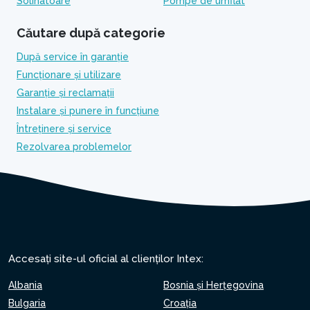
Solinatoare
Pompe de umflat
Căutare după categorie
După service în garanție
Funcționare și utilizare
Garanție și reclamații
Instalare și punere în funcțiune
Întreținere și service
Rezolvarea problemelor
Accesați site-ul oficial al clienților Intex:
Albania
Bosnia și Herțegovina
Bulgaria
Croaţia