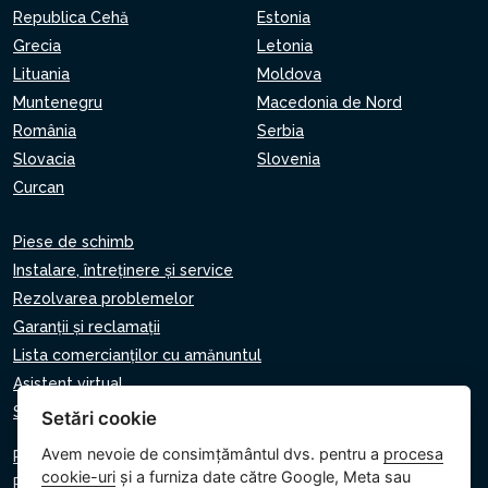
Republica Cehă
Estonia
Grecia
Letonia
Lituania
Moldova
Muntenegru
Macedonia de Nord
România
Serbia
Slovacia
Slovenia
Curcan
Piese de schimb
Instalare, întreținere și service
Rezolvarea problemelor
Garanții și reclamații
Lista comercianților cu amănuntul
Asistent virtual
Scrie-ne
Setări cookie
Avem nevoie de consimțământul dvs. pentru a
procesa
Politica de confidențialitate
cookie-uri
și a furniza date către Google, Meta sau
Politica privind cookie-urile