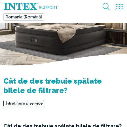
SUPPORT
Romania (Română)
Cât de des trebuie spălate
bilele de filtrare?
Întreținere și service
Cât de des trebuie spălate bilele de filtrare?