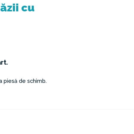
ăzii cu
rt.
a piesă de schimb.