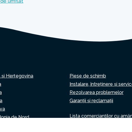
de umflat
 și Herțegovina
Piese de schimb
a
Instalare, întreținere și servi
a
Rezolvarea problemelor
a
Garanții și reclamații
va
Lista comercianților cu amă
onia de Nord
Asistent virtual