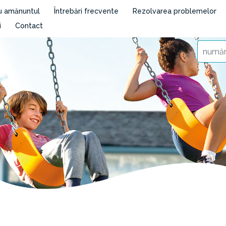
cu amănuntul
Întrebări frecvente
Rezolvarea problemelor
i
Contact