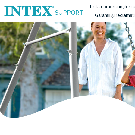
Lista comercianților 
SUPPORT
Garanții și reclamați