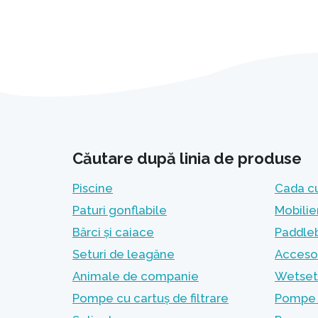
Căutare după linia de produse
Piscine
Cada c
Paturi gonflabile
Mobilie
Bărci și caiace
Paddleb
Seturi de leagăne
Accesor
Animale de companie
Wetset 
Pompe cu cartuș de filtrare
Pompe c