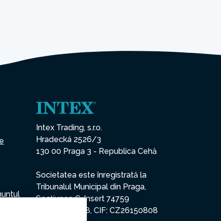
Intex Trading, s.r.o.
Hradecká 2526/3
ce
130 00 Praga 3 - Republica Cehă
Societatea este înregistrată la
Tribunalul Municipal din Praga,
nuntul
Secțiunea C, Insert 74759
CUI: 26150808, CIF: CZ26150808