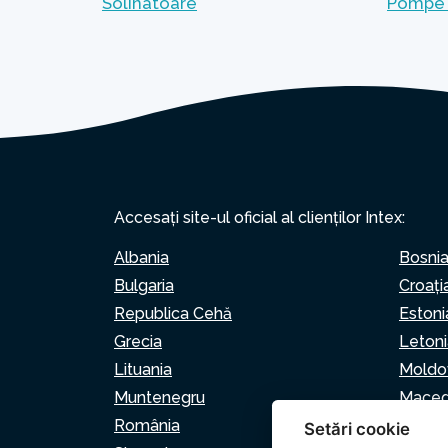
Solinatoare
Pompe 
Accesați site-ul oficial al clienților Intex:
Albania
Bosnia
Bulgaria
Croaţi
Republica Cehă
Estoni
Grecia
Letoni
Lituania
Moldo
Muntenegru
Maced
România
Serbia
Setări cookie