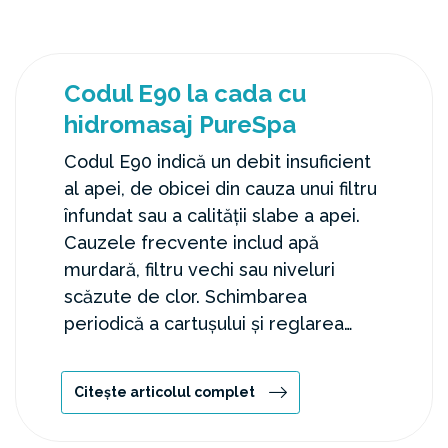
Codul E90 la cada cu
hidromasaj PureSpa
Codul E90 indică un debit insuficient
al apei, de obicei din cauza unui filtru
înfundat sau a calității slabe a apei.
Cauzele frecvente includ apă
murdară, filtru vechi sau niveluri
scăzute de clor. Schimbarea
periodică a cartușului și reglarea
chimiei apei ajută la prevenirea
problemelor.
Citește articolul complet