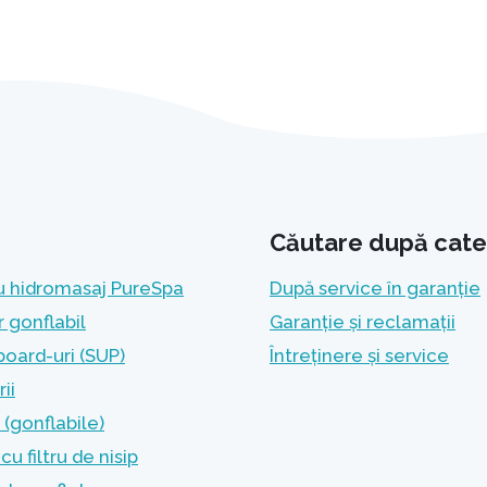
Căutare după cate
u hidromasaj PureSpa
După service în garanție
r gonflabil
Garanție și reclamații
oard-uri (SUP)
Întreținere și service
ii
(gonflabile)
u filtru de nisip