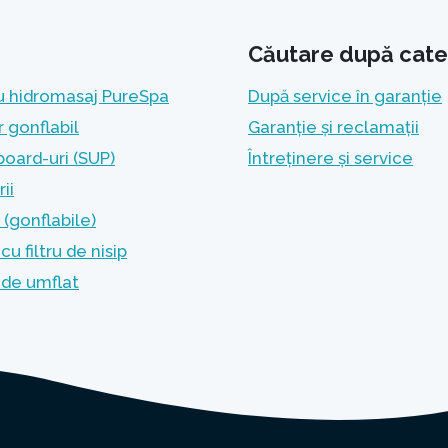
Căutare după cate
u hidromasaj PureSpa
După service în garanție
r gonflabil
Garanție și reclamații
oard-uri (SUP)
Întreținere și service
ii
(gonflabile)
u filtru de nisip
de umflat