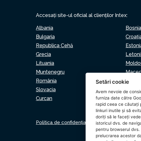
Accesați site-ul oficial al clienților Intex:
Albania
Bosnia
Bulgaria
Croaţi
Republica Cehă
Estoni
Grecia
Letoni
Lituania
Moldo
Muntenegru
Maced
România
Serbia
Setări cookie
Slovacia
Sloven
Avem nevoie de consi
Curcan
furniza date către Goo
rapid ceea ce căutați p
linkuri inutile și să e
doriți să le faceți ved
Politica de confidențialitate
Politica privind
istoricul dvs. de naviga
pentru browserul dvs. 
prelucrarea acestor d