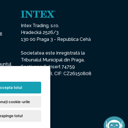
Intex Trading, s.r.o.
Hradecká 2526/3
ce
130 00 Praga 3 - Republica Cehă
Societatea este înregistrată la
Tribunalul Municipal din Praga,
nuntul
Secțiunea C, Insert 74759
CUI: 26150808, CIF: CZ26150808
ccepta totul
nați cookie-urile
espinge totul