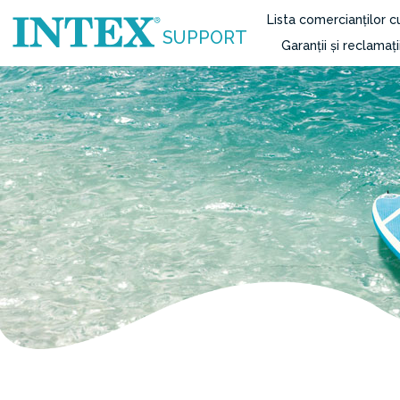
Lista comercianților 
SUPPORT
Garanții și reclamați