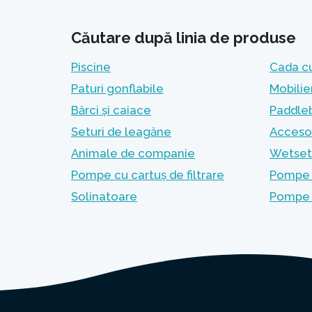
Căutare după linia de produse
Piscine
Cada c
Paturi gonflabile
Mobilie
Bărci și caiace
Paddleb
Seturi de leagăne
Accesor
Animale de companie
Wetset 
Pompe cu cartuș de filtrare
Pompe c
Solinatoare
Pompe 