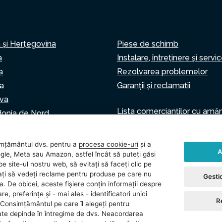
 și Herțegovina
Piese de schimb
a
Instalare, întreținere și servi
a
Rezolvarea problemelor
a
Garanții și reclamații
va
Lista comercianților cu amă
onia de Nord
Asistent virtual
Scrie-ne
ia
mțământul dvs. pentru a
procesa cookie-uri
și a
A
gle, Meta sau Amazon, astfel încât să puteți găsi
e site-ul nostru web, să evitați să faceți clic pe
vitați să vedeți reclame pentru produse pe care nu
Gestio
ea. De obicei, aceste fișiere conțin informații despre
 cookie-urile
Setări cookie
re, preferințe și - mai ales - identificatori unici
R
Consimțământul pe care îl alegeți pentru
ate depinde în întregime de dvs. Neacordarea