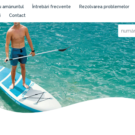
cu amănuntul
Întrebări frecvente
Rezolvarea problemelor
i
Contact