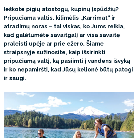
Ieškote pigių atostogų, kupinų įspūdžių?
Pripučiama valtis, kilimėlis „Karrimat“ ir
atradimų noras – tai viskas, ko Jums reikia,
kad galėtumėte savaitgalį ar visa savaitę
praleisti upėje ar prie ežero. Šiame
straipsnyje sužinosite, kaip išsirinkti
pripučiamą valtį, ką pasiimti į vandens išvyką
ir ko nepamiršti, kad Jūsų kelionė būtų patogi
ir saugi.