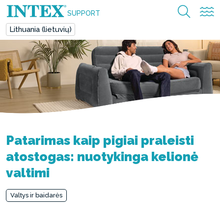
SUPPORT
Lithuania (lietuvių)
Patarimas kaip pigiai praleisti
atostogas: nuotykinga kelionė
valtimi
Valtys ir baidarės