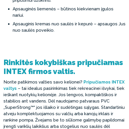
pripūtimui užtikrinti.
Apsauginės liemenės – būtinos kiekvienam įgulos
nariui.
Apsauginis kremas nuo saulės ir kepurė – apsaugos Jus
nuo saulės poveikio.
Rinkitės kokybiškas pripučiamas
INTEX firmos valtis.
Norite patikimos valties savo kelionei?
Pripučiamos INTEX
valtys
– tai idealus pasirinkimas tiek rekreacinei išvykai, tiek
ieškant nuotykių kelionėje. Jos lengvos, kompaktiškos ir
stabilios ant vandens. Dėl naudojamo patvaraus PVC
„SuperStrong™“ jos išlaiko ir sudėtingas sąlygas. Standartiniu
atveju komplektuojamos su valčių arba kanojų irklais ir
rankine pompa. Žvejams be to siūlome galimybę papildomai
įrengti variklių laikiklius arba stogelius nuo saulės dėl