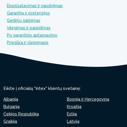
Eksploatavimas ir naudojimas
Garantija ir pretenzijos
Gedimų šalinimas
Įdiegimas ir paleidimas
Po garantinio aptarnavimo
Priežiūra ir rūpinimasis
Eikite į oficialią "Intex" klientų svetainę:
Albanija
Bosnija ir Hercegovina
Bulgarija
Kroatija
Čekijos Respublika
Estija
Graikija
Latvija