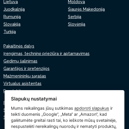
Lietuva
Moldova
Juodkalnija
Šiaurės Makedonija
Rumunija
Serbija
Slovakija
Slovėnija
Turkija
Pakaitinės dalys
Įrengimas, techninė priežiūra ir aptarnavimas
Gedimų šalinimas
Garantijos ir pretenzijos
Mažmenininkų sąrašas
Virtualus asistentas
Parašykite mums
Slapukų nustatymai
Privatumo politika
Mums reikalingas jūsų sutikimas
apdoroti slapukus
ir
Slapukų politika
teikti duomenis „Google“, „Meta“ ar „Amazon“, kad
Slapukų nustatymai
galėtumėte greitai rasti tai, ko ieškote mūsų svetainėje,
nespustelėti nereikalingų nuorodų ir nematyti produktų,