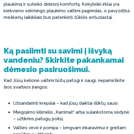
plaukimą ir suteiks didesnį komfortą. Kokybiški irklai yra
kiekvieno sėkmingo plaukimo valtimi pagrindas, o pavyzdžiui,
meškerių laikikliais bus patenkinti žūklės entuziastai.
Ką pasiimti su savimi į išvyką
vandeniu? Skirkite pakankamai
dėmesio pasiruošimui.
Kad Jūsų kelionė valtimi būtų patogi ir saugi, nepamirškite
šios svarbios įrangos:
Užsandarinti krepšiai – kad jūsų daiktai išliktų sausi.
Miegojimo kilimėlis „Karrimat“ arba sulankstoma sėdynė
– užtikrins patogų poilsį.
Valties virvė ir pompa – lengvam inkaravimui ir greitam