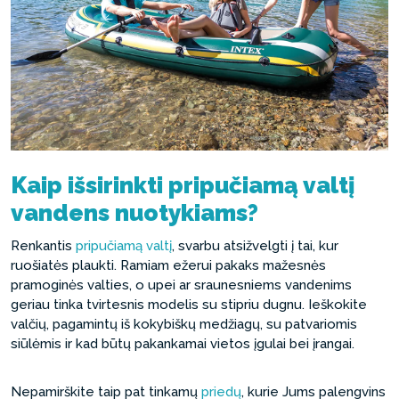
Kaip išsirinkti pripučiamą valtį
vandens nuotykiams?
Renkantis
pripučiamą valtį
, svarbu atsižvelgti į tai, kur
ruošiatės plaukti. Ramiam ežerui pakaks mažesnės
pramoginės valties, o upei ar sraunesniems vandenims
geriau tinka tvirtesnis modelis su stipriu dugnu. Ieškokite
valčių, pagamintų iš kokybiškų medžiagų, su patvariomis
siūlėmis ir kad būtų pakankamai vietos įgulai bei įrangai.
Nepamirškite taip pat tinkamų
priedų
, kurie Jums palengvins