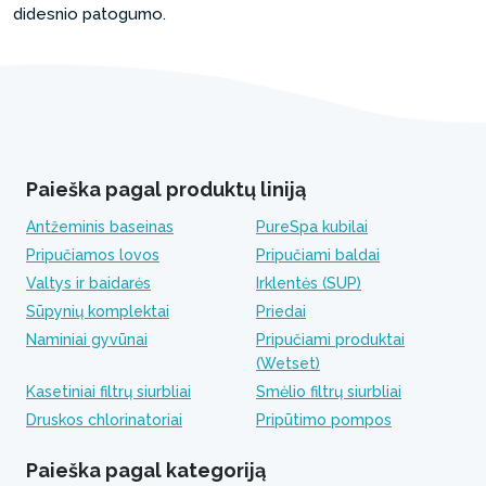
didesnio patogumo.
Paieška pagal produktų liniją
Antžeminis baseinas
PureSpa kubilai
Pripučiamos lovos
Pripučiami baldai
Valtys ir baidarės
Irklentės (SUP)
Sūpynių komplektai
Priedai
Naminiai gyvūnai
Pripučiami produktai
(Wetset)
Kasetiniai filtrų siurbliai
Smėlio filtrų siurbliai
Druskos chlorinatoriai
Pripūtimo pompos
Paieška pagal kategoriją