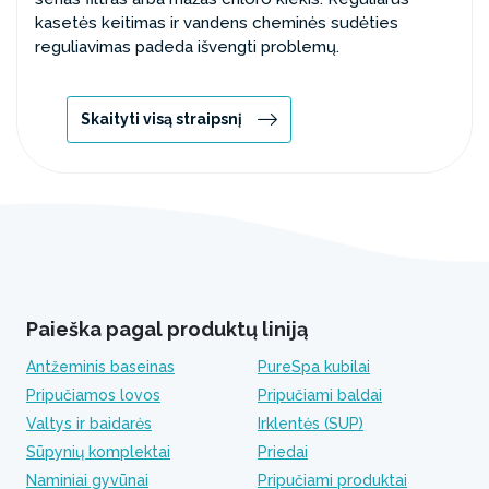
kasetės keitimas ir vandens cheminės sudėties
reguliavimas padeda išvengti problemų.
Skaityti visą straipsnį
Paieška pagal produktų liniją
Antžeminis baseinas
PureSpa kubilai
Pripučiamos lovos
Pripučiami baldai
Valtys ir baidarės
Irklentės (SUP)
Sūpynių komplektai
Priedai
Naminiai gyvūnai
Pripučiami produktai