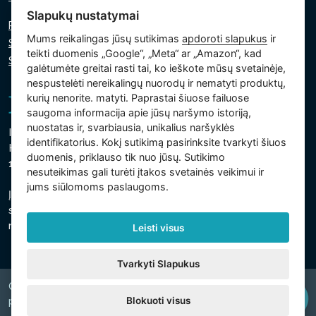
Slapukų nustatymai
Privatumo politika
Mums reikalingas jūsų sutikimas
apdoroti slapukus
ir
Slapukų politika
teikti duomenis „Google“, „Meta“ ar „Amazon“, kad
Slapukų nustatymai
galėtumėte greitai rasti tai, ko ieškote mūsų svetainėje,
nespustelėti nereikalingų nuorodų ir nematyti produktų,
kurių nenorite. matyti. Paprastai šiuose failuose
saugoma informacija apie jūsų naršymo istoriją,
nuostatas ir, svarbiausia, unikalius naršyklės
Intex Trading, s.r.o.
identifikatorius. Kokį sutikimą pasirinksite tvarkyti šiuos
Hradecká 2526/3
duomenis, priklauso tik nuo jūsų. Sutikimo
130 00 Praha 3 - Čekija
nesuteikimas gali turėti įtakos svetainės veikimui ir
jums siūlomoms paslaugoms.
Įmonė yra registruota Prahos savivaldybės teisme, C
skyriuje, intarpas 74759
regsitracijos numeris 26150808, PVM kodas CZ26150808
Leisti visus
Tvarkyti Slapukus
Copyright © 2026 INTEX TRADING s.r.o. Všechna
Blokuoti visus
právavyhrazena.