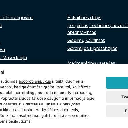
a ir Hercegovina
Pakaitinės dalys
ja
Įrengimas, techninė priežiūra 
aptarnavimas
Gedimų šalinimas
a
Garantijos ir pretenzijos
va
s Makedonija
Mažmenininkų sąrašas
a
Virtualus asistentas
ai
ija
Parašykite mums
 sutikimas
apdoroti slapukus
ir teikti duomenis
azon“, kad galėtumėte greitai rasti tai, ko ieškote
stelėti nereikalingų nuorodų ir nematyti produktų,
Tva
. Paprastai šiuose failuose saugoma informacija apie
ukų nustatymai
nuostatas ir, svarbiausia, unikalius naršyklės
sutikimą pasirinksite tvarkyti šiuos duomenis,
B
 Sutikimo nesuteikimas gali turėti įtakos svetainės
omoms paslaugoms.