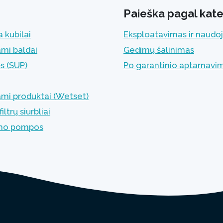
Paieška pagal kate
 kubilai
Eksploatavimas ir naudo
ami baldai
Gedimų šalinimas
ės (SUP)
Po garantinio aptarnavi
ami produktai (Wetset)
iltrų siurbliai
imo pompos