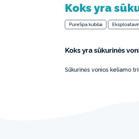
Koks yra sūku
PureSpa kubilai
Eksploatavi
Koks yra sūkurinės von
Sūkurinės vonios keliamo tr