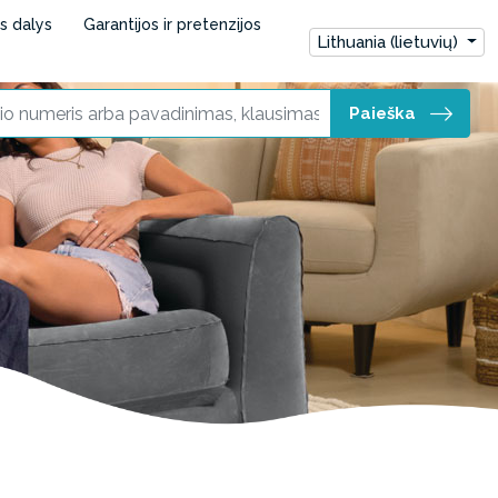
ės dalys
Garantijos ir pretenzijos
Lithuania (lietuvių)
Paieška