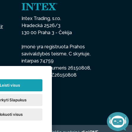
Intex Trading, s.r.o.
Hradecká 2526/3
ir
130 00 Praha 3 - Čekija
Įmonė yra registruota Prahos
savivaldybės teisme, C skyriuje,
intarpas 74759
regsitracijos numeris 26150808,
PVM kodas CZ26150808
Leisti visus
rkyti Slapukus
lokuoti visus