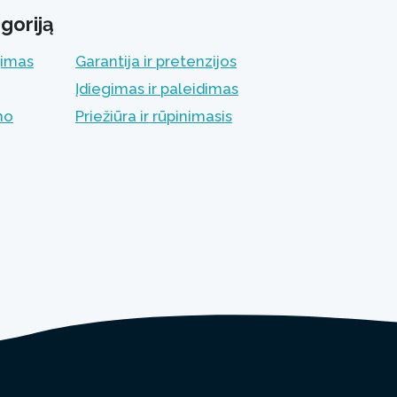
goriją
jimas
Garantija ir pretenzijos
Įdiegimas ir paleidimas
mo
Priežiūra ir rūpinimasis