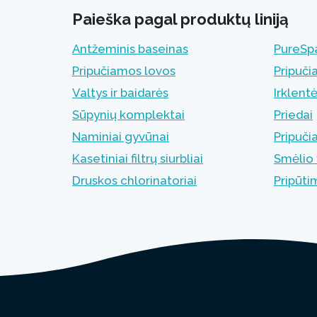
Paieška pagal produktų liniją
Antžeminis baseinas
PureSpa
Pripučiamos lovos
Pripuči
Valtys ir baidarės
Irklent
Sūpynių komplektai
Priedai
Naminiai gyvūnai
Pripuči
Kasetiniai filtrų siurbliai
Smėlio f
Druskos chlorinatoriai
Pripūt