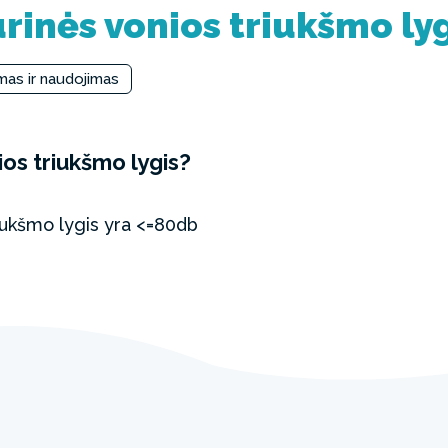
rinės vonios triukšmo lyg
mas ir naudojimas
ios triukšmo lygis?
iukšmo lygis yra <=80db