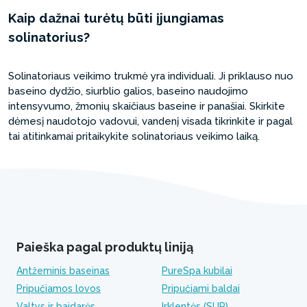
Kaip dažnai turėtų būti įjungiamas
solinatorius?
Solinatoriaus veikimo trukmė yra individuali. Ji priklauso nuo
baseino dydžio, siurblio galios, baseino naudojimo
intensyvumo, žmonių skaičiaus baseine ir panašiai. Skirkite
dėmesį naudotojo vadovui, vandenį visada tikrinkite ir pagal
tai atitinkamai pritaikykite solinatoriaus veikimo laiką.
Paieška pagal produktų liniją
Antžeminis baseinas
PureSpa kubilai
Pripučiamos lovos
Pripučiami baldai
Valtys ir baidarės
Irklentės (SUP)