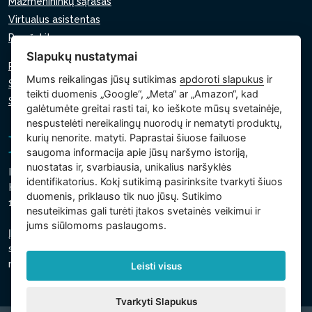
Mažmenininkų sąrašas
Virtualus asistentas
Parašykite mums
Slapukų nustatymai
Privatumo politika
Mums reikalingas jūsų sutikimas
apdoroti slapukus
ir
Slapukų politika
teikti duomenis „Google“, „Meta“ ar „Amazon“, kad
Slapukų nustatymai
galėtumėte greitai rasti tai, ko ieškote mūsų svetainėje,
nespustelėti nereikalingų nuorodų ir nematyti produktų,
kurių nenorite. matyti. Paprastai šiuose failuose
saugoma informacija apie jūsų naršymo istoriją,
nuostatas ir, svarbiausia, unikalius naršyklės
Intex Trading, s.r.o.
identifikatorius. Kokį sutikimą pasirinksite tvarkyti šiuos
Hradecká 2526/3
duomenis, priklauso tik nuo jūsų. Sutikimo
130 00 Praha 3 - Čekija
nesuteikimas gali turėti įtakos svetainės veikimui ir
jums siūlomoms paslaugoms.
Įmonė yra registruota Prahos savivaldybės teisme, C
skyriuje, intarpas 74759
regsitracijos numeris 26150808, PVM kodas CZ26150808
Leisti visus
Tvarkyti Slapukus