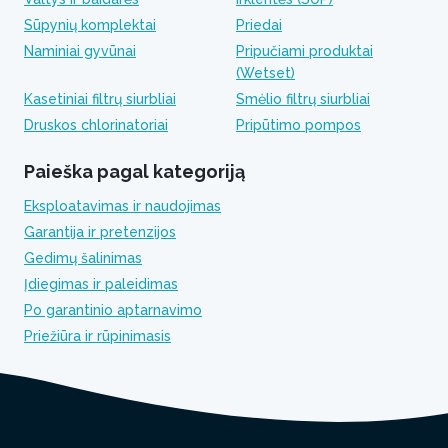
Sūpynių komplektai
Priedai
Naminiai gyvūnai
Pripučiami produktai
(Wetset)
Kasetiniai filtrų siurbliai
Smėlio filtrų siurbliai
Druskos chlorinatoriai
Pripūtimo pompos
Paieška pagal kategoriją
Eksploatavimas ir naudojimas
Garantija ir pretenzijos
Gedimų šalinimas
Įdiegimas ir paleidimas
Po garantinio aptarnavimo
Priežiūra ir rūpinimasis