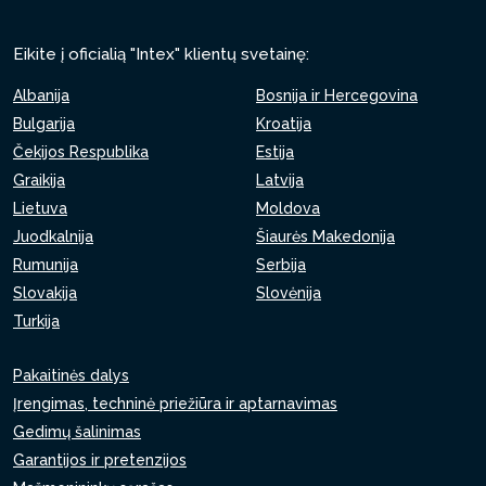
Eikite į oficialią "Intex" klientų svetainę:
Albanija
Bosnija ir Hercegovina
Bulgarija
Kroatija
Čekijos Respublika
Estija
Graikija
Latvija
Lietuva
Moldova
Juodkalnija
Šiaurės Makedonija
Rumunija
Serbija
Slovakija
Slovėnija
Turkija
Pakaitinės dalys
Įrengimas, techninė priežiūra ir aptarnavimas
Gedimų šalinimas
Garantijos ir pretenzijos