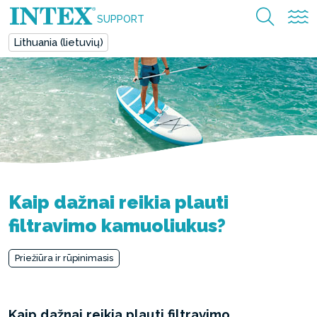
SUPPORT
Lithuania (lietuvių)
Kaip dažnai reikia plauti
filtravimo kamuoliukus?
Priežiūra ir rūpinimasis
Kaip dažnai reikia plauti filtravimo