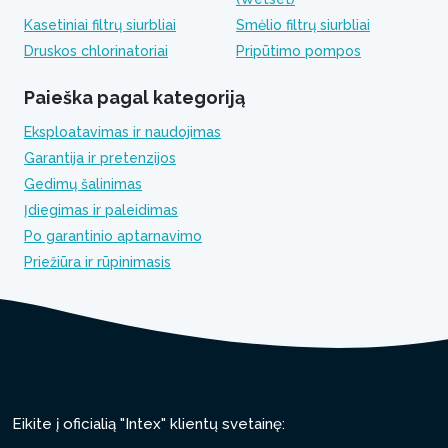
Kasetiniai filtrų siurbliai
Smėlio filtrų siurbliai
Druskos chlorinatoriai
Pripūtimo pompos
Paieška pagal kategoriją
Eksploatavimas ir naudojimas
Garantija ir pretenzijos
Gedimų šalinimas
Įdiegimas ir paleidimas
Po garantinio aptarnavimo
Priežiūra ir rūpinimasis
Eikite į oficialią "Intex" klientų svetainę: