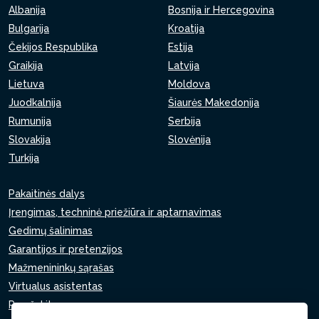
Albanija
Bosnija ir Hercegovina
Bulgarija
Kroatija
Čekijos Respublika
Estija
Graikija
Latvija
Lietuva
Moldova
Juodkalnija
Šiaurės Makedonija
Rumunija
Serbija
Slovakija
Slovėnija
Turkija
Pakaitinės dalys
Įrengimas, techninė priežiūra ir aptarnavimas
Gedimų šalinimas
Garantijos ir pretenzijos
Mažmenininkų sąrašas
Virtualus asistentas
Parašykite mums