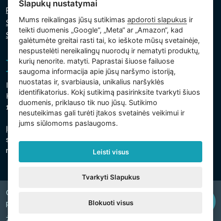
Slapukų nustatymai
Privatumo politika
Mums reikalingas jūsų sutikimas
apdoroti slapukus
ir
Slapukų politika
teikti duomenis „Google“, „Meta“ ar „Amazon“, kad
Slapukų nustatymai
galėtumėte greitai rasti tai, ko ieškote mūsų svetainėje,
nespustelėti nereikalingų nuorodų ir nematyti produktų,
kurių nenorite. matyti. Paprastai šiuose failuose
saugoma informacija apie jūsų naršymo istoriją,
nuostatas ir, svarbiausia, unikalius naršyklės
Intex Trading, s.r.o.
identifikatorius. Kokį sutikimą pasirinksite tvarkyti šiuos
Hradecká 2526/3
duomenis, priklauso tik nuo jūsų. Sutikimo
130 00 Praha 3 - Čekija
nesuteikimas gali turėti įtakos svetainės veikimui ir
jums siūlomoms paslaugoms.
Įmonė yra registruota Prahos savivaldybės teisme, C
skyriuje, intarpas 74759
regsitracijos numeris 26150808, PVM kodas CZ26150808
Leisti visus
Tvarkyti Slapukus
Copyright © 2026 INTEX TRADING s.r.o. Všechna
Blokuoti visus
právavyhrazena.
Žiniatinklio svetainė
digiONE