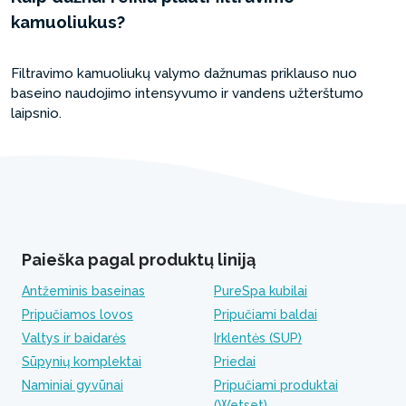
kamuoliukus?
Filtravimo kamuoliukų valymo dažnumas priklauso nuo
baseino naudojimo intensyvumo ir vandens užterštumo
laipsnio.
Paieška pagal produktų liniją
Antžeminis baseinas
PureSpa kubilai
Pripučiamos lovos
Pripučiami baldai
Valtys ir baidarės
Irklentės (SUP)
Sūpynių komplektai
Priedai
Naminiai gyvūnai
Pripučiami produktai
(Wetset)