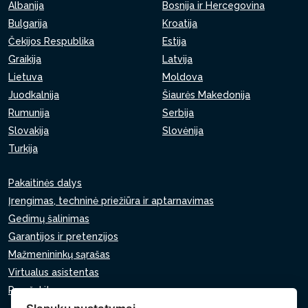
Albanija
Bosnija ir Hercegovina
Bulgarija
Kroatija
Čekijos Respublika
Estija
Graikija
Latvija
Lietuva
Moldova
Juodkalnija
Šiaurės Makedonija
Rumunija
Serbija
Slovakija
Slovėnija
Turkija
Pakaitinės dalys
Įrengimas, techninė priežiūra ir aptarnavimas
Gedimų šalinimas
Garantijos ir pretenzijos
Mažmenininkų sąrašas
Virtualus asistentas
Parašykite mums