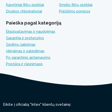
Kasetiniai filtrų siurbliai
Smėlio filtrų siurbliai
Druskos chlorinatoriai
Pripūtimo pompos
Paieška pagal kategoriją
Eksploatavimas ir naudojimas
Garantija ir pretenzijos
Gedimų šalinimas
Įdiegimas ir paleidimas
Po garantinio aptarnavimo
Priežiūra ir rūpinimasis
Eikite į oficialią "Intex" klientų svetainę: