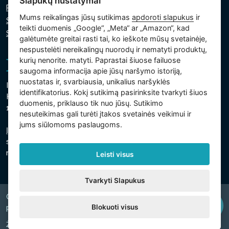
Slapukų nustatymai
Privatumo politika
Mums reikalingas jūsų sutikimas
apdoroti slapukus
ir
Slapukų politika
teikti duomenis „Google“, „Meta“ ar „Amazon“, kad
Slapukų nustatymai
galėtumėte greitai rasti tai, ko ieškote mūsų svetainėje,
nespustelėti nereikalingų nuorodų ir nematyti produktų,
kurių nenorite. matyti. Paprastai šiuose failuose
saugoma informacija apie jūsų naršymo istoriją,
nuostatas ir, svarbiausia, unikalius naršyklės
Intex Trading, s.r.o.
identifikatorius. Kokį sutikimą pasirinksite tvarkyti šiuos
Hradecká 2526/3
duomenis, priklauso tik nuo jūsų. Sutikimo
130 00 Praha 3 - Čekija
nesuteikimas gali turėti įtakos svetainės veikimui ir
jums siūlomoms paslaugoms.
Įmonė yra registruota Prahos savivaldybės teisme, C
skyriuje, intarpas 74759
regsitracijos numeris 26150808, PVM kodas CZ26150808
Leisti visus
Tvarkyti Slapukus
Copyright © 2026 INTEX TRADING s.r.o. Všechna
Blokuoti visus
právavyhrazena.
Žiniatinklio svetainė
digiONE