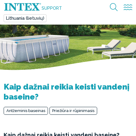
SUPPORT
Lithuania (lietuvių)
Kaip dažnai reikia keisti vandenį
baseine?
Antžeminis baseinas
Priežiūra ir rūpinimasis
Kaip dažnai reikia keisti vandenį baseine?