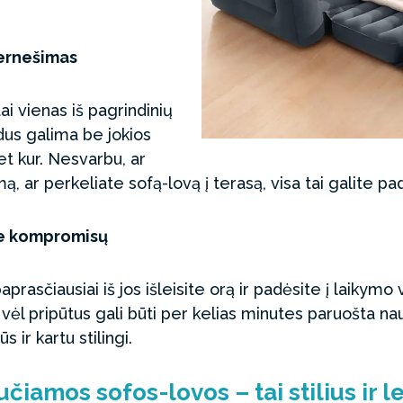
ernešimas
i vienas iš pagrindinių
us galima be jokios
t kur. Nesvarbu, ar
, ar perkeliate sofą-lovą į terasą, visa tai galite pada
be kompromisų
prasčiausiai iš jos išleisite orą ir padėsite į laikymo
 vėl pripūtus gali būti per kelias minutes paruošta na
ir kartu stilingi.
učiamos sofos-lovos – tai stilius ir