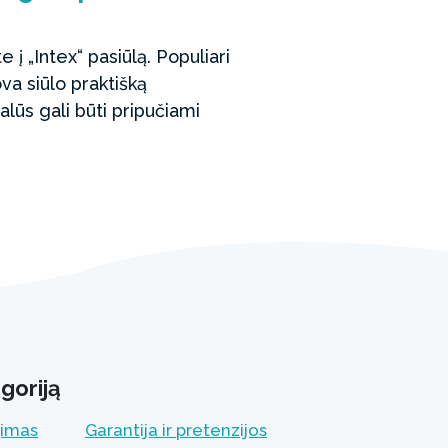
e į „Intex“ pasiūlą. Populiari
a siūlo praktišką
lūs gali būti pripučiami
goriją
jimas
Garantija ir pretenzijos