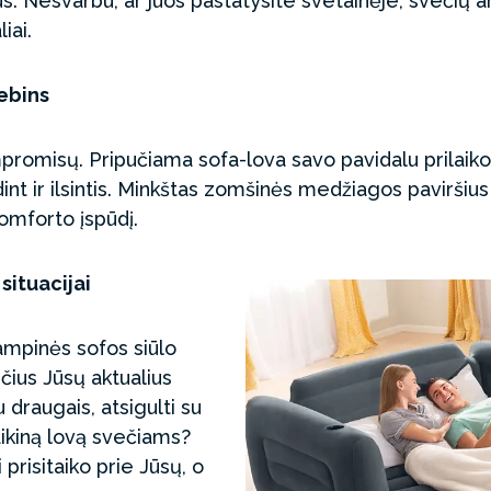
. Nesvarbu, ar juos pastatysite svetainėje, svečių a
iai.
tebins
promisų. Pripučiama sofa-lova savo pavidalu prilaik
dint ir ilsintis. Minkštas zomšinės medžiagos paviršiu
komforto įspūdį.
situacijai
ampinės sofos siūlo
nčius Jūsų aktualius
 draugais, atsigulti su
aikiną lovą svečiams?
prisitaiko prie Jūsų, o