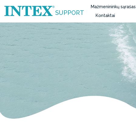
Mažmenininkų sąrašas
SUPPORT
Kontaktai