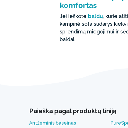
komfortas
Jei ieškote
baldų
, kurie ati
kampinė sofa sudarys kiekvi
sprendimą miegojimui ir sėdė
baldai.
Paieška pagal produktų liniją
Antžeminis baseinas
PureSpa