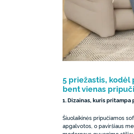
5 priežastis, kodėl
bent vienas pripuč
1. Dizainas, kuris pritampa 
Šiuolaikinės pripučiamos sofo
apgalvotos, o paviršiaus med