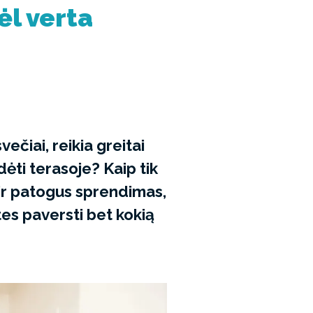
ėl verta
večiai, reikia greitai
dėti terasoje? Kaip tik
ir patogus sprendimas,
utes paversti bet kokią