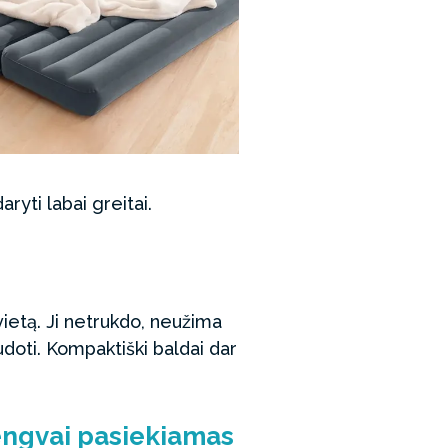
ryti labai greitai.
 vietą. Ji netrukdo, neužima
udoti. Kompaktiški baldai dar
 lengvai pasiekiamas