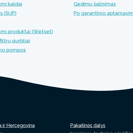
ami baldai
Gedimų šalinimas
ės (SUP)
Po garantinio aptarnavi
ami produktai (Wetset)
iltrų siurbliai
imo pompos
a ir Hercegovina
Pakaitinės dalys