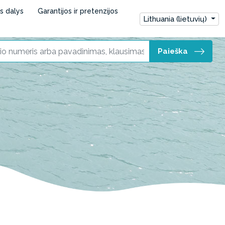
ės dalys
Garantijos ir pretenzijos
Lithuania (lietuvių)
Paieška