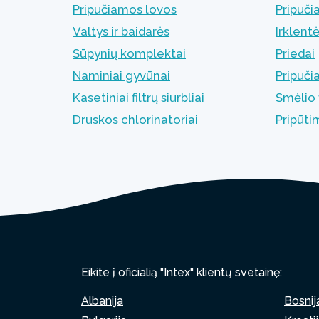
Pripučiamos lovos
Pripuči
Valtys ir baidarės
Irklent
Sūpynių komplektai
Priedai
Naminiai gyvūnai
Pripuči
Kasetiniai filtrų siurbliai
Smėlio f
Druskos chlorinatoriai
Pripūt
Eikite į oficialią "Intex" klientų svetainę:
Albanija
Bosnij