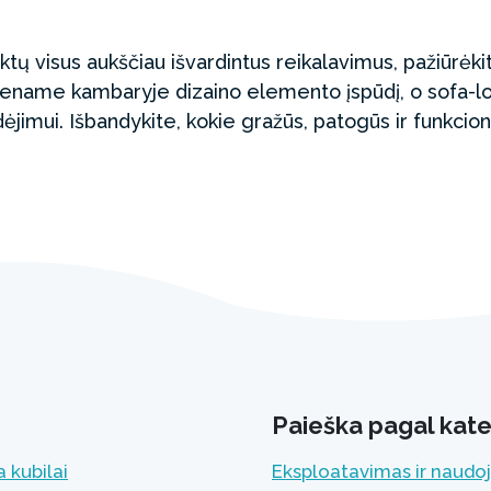
tiktų visus aukščiau išvardintus reikalavimus, pažiūrėkit
ename kambaryje dizaino elemento įspūdį, o sofa-lov
jimui. Išbandykite, kokie gražūs, patogūs ir funkciona
Paieška pagal kate
 kubilai
Eksploatavimas ir naudo