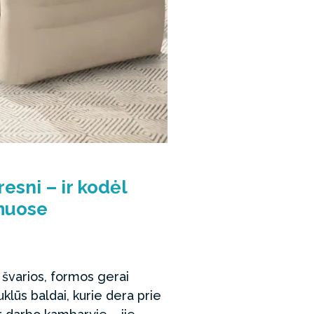
esni – ir kodėl
amuose
s švarios, formos gerai
klūs baldai, kurie dera prie