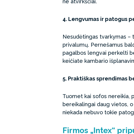
ne atvirkščiai.
4. Lengvumas ir patogus p
Nesudėtingas tvarkymas – ta
privalumų. Pernešamus bald
pagalbos lengvai perkelti be
keičiate kambario išplanavimą
5. Praktiškas sprendimas 
Tuomet kai sofos nereikia, pa
bereikalingai daug vietos, o
niekada nebuvo tokie patogūs 
Firmos „Intex“ prip