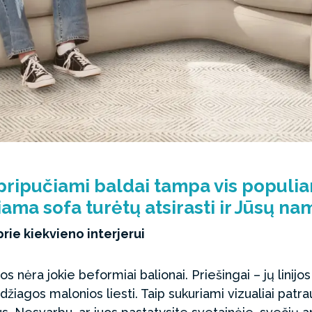
 pripučiami baldai tampa vis populiar
iama sofa turėtų atsirasti ir Jūsų n
prie kiekvieno interjerui
s nėra jokie beformiai balionai. Priešingai – jų linijo
žiagos malonios liesti. Taip sukuriami vizualiai patrau