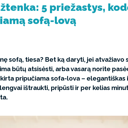
žtenka: 5 priežastys, kod
čiamą sofą-lovą
inę sofą, tiesa? Bet ką daryti, jei atvažiavo s
ima būtų atsisėsti, arba vasarą norite pasė
rta pripučiama sofa-lova – elegantiškas 
lengvai ištraukti, pripūsti ir per kelias min
ta.