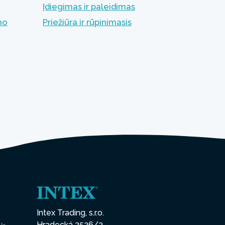
Įdiegimas ir paleidimas
mo
Priežiūra ir rūpinimasis
Intex Trading, s.r.o.
Hradecká 2526/3