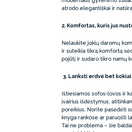
modernaus gyvenimo stiliaus
atrodo elegantiškai ir natūral
2. Komfortas, kuris jus nus
Nelaukite jokių daromų kom
ir suteikia tikrą komfortą sė
pojūtį ir sudaro tikro namų 
3. Lanksti erdvė bet kokiai 
Ištiesiamos sofos-lovos ir k
įvairius išdėstymus, atitinka
poreikius. Norite pasėdėti su
knyga rankose ar paruošti l
Tai ne problema – šie baldai 