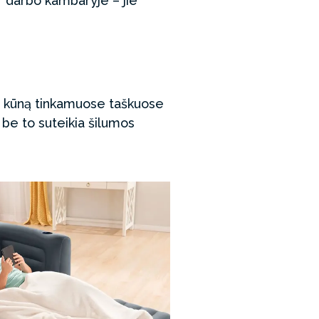
r darbo kambaryje – jie
o kūną tinkamuose taškuose
s be to suteikia šilumos