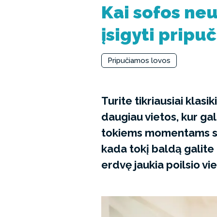
Kai sofos neu
įsigyti pripu
Pripučiamos lovos
Turite tikriausiai klasik
daugiau vietos, kur gal
tokiems momentams ski
kada tokį baldą galite 
erdvę jaukia poilsio vie