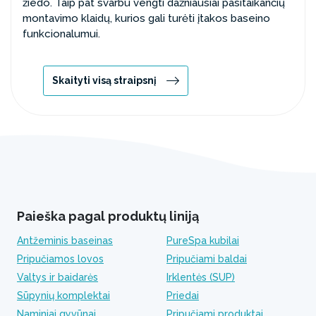
žiedo. Taip pat svarbu vengti dažniausiai pasitaikančių
montavimo klaidų, kurios gali turėti įtakos baseino
funkcionalumui.
Skaityti visą straipsnį
Paieška pagal produktų liniją
Antžeminis baseinas
PureSpa kubilai
Pripučiamos lovos
Pripučiami baldai
Valtys ir baidarės
Irklentės (SUP)
Sūpynių komplektai
Priedai
Naminiai gyvūnai
Pripučiami produktai