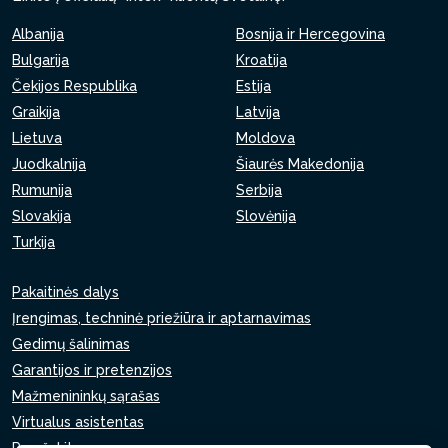
Albanija
Bosnija ir Hercegovina
Bulgarija
Kroatija
Čekijos Respublika
Estija
Graikija
Latvija
Lietuva
Moldova
Juodkalnija
Šiaurės Makedonija
Rumunija
Serbija
Slovakija
Slovėnija
Turkija
Pakaitinės dalys
Įrengimas, techninė priežiūra ir aptarnavimas
Gedimų šalinimas
Garantijos ir pretenzijos
Mažmenininkų sąrašas
Virtualus asistentas