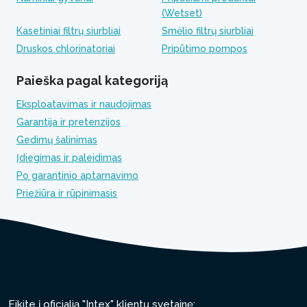
(Wetset)
Kasetiniai filtrų siurbliai
Smėlio filtrų siurbliai
Druskos chlorinatoriai
Pripūtimo pompos
Paieška pagal kategoriją
Eksploatavimas ir naudojimas
Garantija ir pretenzijos
Gedimų šalinimas
Įdiegimas ir paleidimas
Po garantinio aptarnavimo
Priežiūra ir rūpinimasis
Eikite į oficialią "Intex" klientų svetainę: