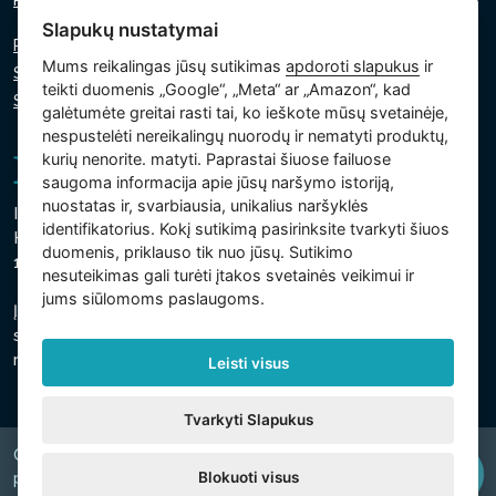
Parašykite mums
Slapukų nustatymai
Privatumo politika
Mums reikalingas jūsų sutikimas
apdoroti slapukus
ir
Slapukų politika
teikti duomenis „Google“, „Meta“ ar „Amazon“, kad
Slapukų nustatymai
galėtumėte greitai rasti tai, ko ieškote mūsų svetainėje,
nespustelėti nereikalingų nuorodų ir nematyti produktų,
kurių nenorite. matyti. Paprastai šiuose failuose
saugoma informacija apie jūsų naršymo istoriją,
nuostatas ir, svarbiausia, unikalius naršyklės
Intex Trading, s.r.o.
identifikatorius. Kokį sutikimą pasirinksite tvarkyti šiuos
Hradecká 2526/3
duomenis, priklauso tik nuo jūsų. Sutikimo
130 00 Praha 3 - Čekija
nesuteikimas gali turėti įtakos svetainės veikimui ir
jums siūlomoms paslaugoms.
Įmonė yra registruota Prahos savivaldybės teisme, C
skyriuje, intarpas 74759
regsitracijos numeris 26150808, PVM kodas CZ26150808
Leisti visus
Tvarkyti Slapukus
Copyright © 2026 INTEX TRADING s.r.o. Všechna
Blokuoti visus
právavyhrazena.