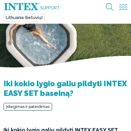
SUPPORT
Lithuania (lietuvių)
Iki kokio lygio galiu pildyti INTEX
EASY SET baseiną?
Įdiegimas ir paleidimas
Iki kokio lygio galiu pildyti INTEX EASY SET