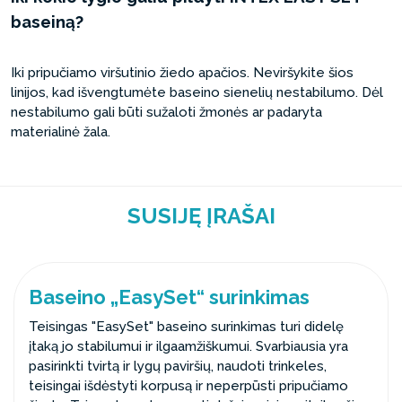
baseiną?
Iki pripučiamo viršutinio žiedo apačios. Neviršykite šios
linijos, kad išvengtumėte baseino sienelių nestabilumo. Dėl
nestabilumo gali būti sužaloti žmonės ar padaryta
materialinė žala.
SUSIJĘ ĮRAŠAI
Baseino „EasySet“ surinkimas
Teisingas "EasySet" baseino surinkimas turi didelę
įtaką jo stabilumui ir ilgaamžiškumui. Svarbiausia yra
pasirinkti tvirtą ir lygų paviršių, naudoti trinkeles,
teisingai išdėstyti korpusą ir neperpūsti pripučiamo