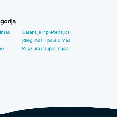
goriją
jimas
Garantija ir pretenzijos
Įdiegimas ir paleidimas
mo
Priežiūra ir rūpinimasis