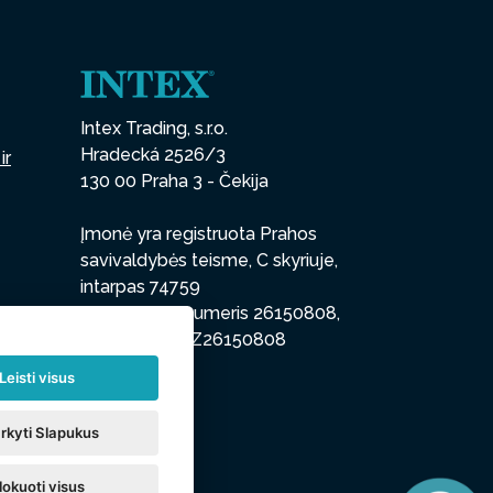
Intex Trading, s.r.o.
Hradecká 2526/3
ir
130 00 Praha 3 - Čekija
Įmonė yra registruota Prahos
savivaldybės teisme, C skyriuje,
intarpas 74759
regsitracijos numeris 26150808,
PVM kodas CZ26150808
Leisti visus
rkyti Slapukus
lokuoti visus