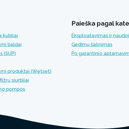
Paieška pagal kate
 kubilai
Eksploatavimas ir naudo
ami baldai
Gedimų šalinimas
ės (SUP)
Po garantinio aptarnavi
ami produktai (Wetset)
iltrų siurbliai
imo pompos