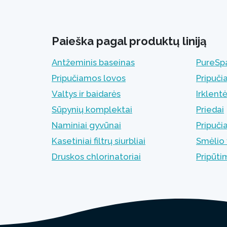
Paieška pagal produktų liniją
Antžeminis baseinas
PureSpa
Pripučiamos lovos
Pripuči
Valtys ir baidarės
Irklent
Sūpynių komplektai
Priedai
Naminiai gyvūnai
Pripuči
Kasetiniai filtrų siurbliai
Smėlio f
Druskos chlorinatoriai
Pripūt