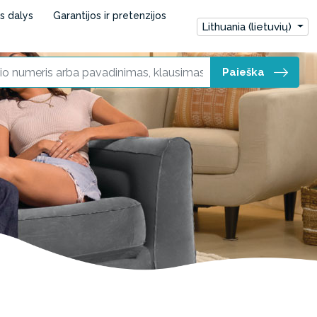
ės dalys
Garantijos ir pretenzijos
Lithuania (lietuvių)
Paieška