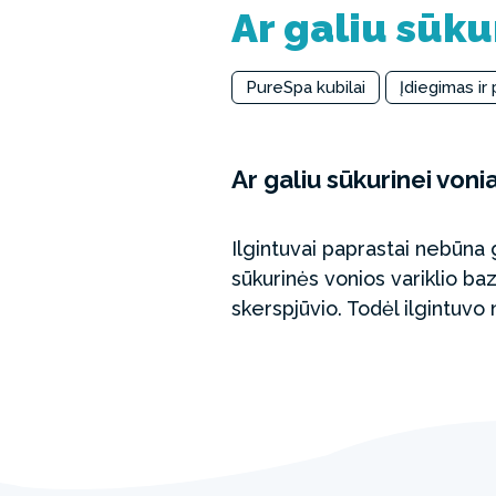
Ar galiu sūku
PureSpa kubilai
Įdiegimas ir
Ar galiu sūkurinei voni
Ilgintuvai paprastai nebūna
sūkurinės vonios variklio ba
skerspjūvio. Todėl ilgintuvo