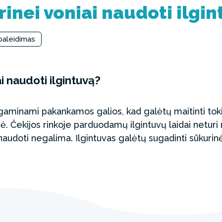
rinei voniai naudoti ilgi
 paleidimas
ai naudoti ilgintuvą?
 gaminami pakankamos galios, kad galėtų maitinti tok
zė. Čekijos rinkoje parduodamų ilgintuvų laidai netur
 naudoti negalima. Ilgintuvas galėtų sugadinti sūkurin