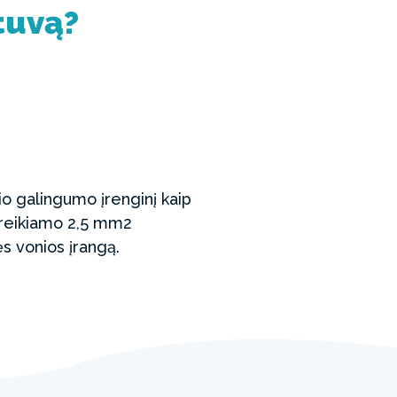
ntuvą?
io galingumo įrenginį kaip
i reikiamo 2,5 mm2
ės vonios įrangą.