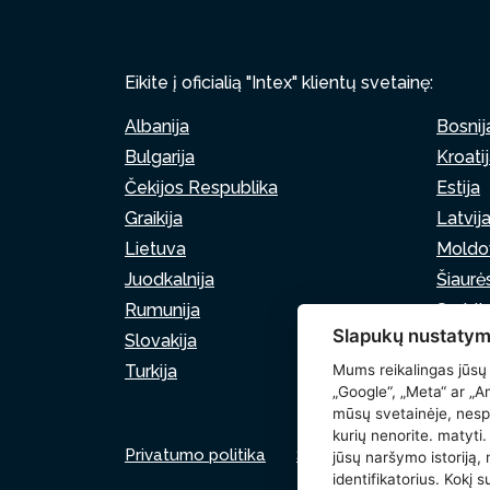
Eikite į oficialią "Intex" klientų svetainę:
Albanija
Bosnij
Bulgarija
Kroati
Čekijos Respublika
Estija
Graikija
Latvij
Lietuva
Moldo
Juodkalnija
Šiaurė
Rumunija
Serbij
Slapukų nustatym
Slovakija
Slovėn
Turkija
Mums reikalingas jūsų
„Google“, „Meta“ ar „Am
mūsų svetainėje, nespu
kurių nenorite. matyti
Privatumo politika
Slapukų politika
Slap
jūsų naršymo istoriją, 
identifikatorius. Kokį 