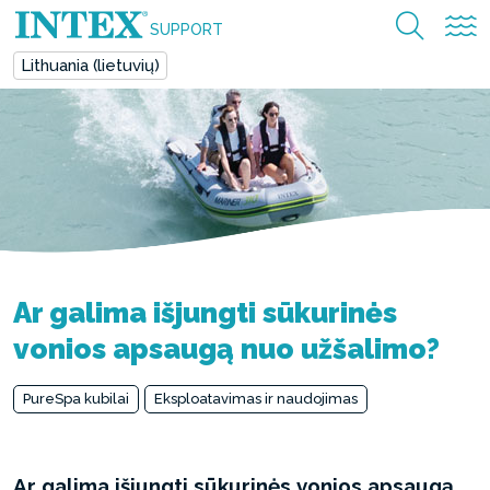
SUPPORT
Lithuania (lietuvių)
Ar galima išjungti sūkurinės
vonios apsaugą nuo užšalimo?
PureSpa kubilai
Eksploatavimas ir naudojimas
Ar galima išjungti sūkurinės vonios apsaugą