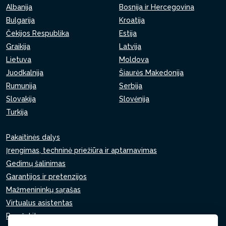
Albanija
Bosnija ir Hercegovina
Bulgarija
Kroatija
Čekijos Respublika
Estija
Graikija
Latvija
Lietuva
Moldova
Juodkalnija
Šiaurės Makedonija
Rumunija
Serbija
Slovakija
Slovėnija
Turkija
Pakaitinės dalys
Įrengimas, techninė priežiūra ir aptarnavimas
Gedimų šalinimas
Garantijos ir pretenzijos
Mažmenininkų sąrašas
Virtualus asistentas
Parašykite mums