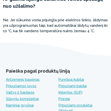
nuo užšalimo?
Ne. Jei sūkurinė vonia prijungta prie elektros tinklo, šildymas
yra užprogramuotas taip, kad automatiškai šildytų vandenį iki
10 °C, kai tik vandens temperatūra nukris žemiau 4 °C.
Paieška pagal produktų liniją
Antžeminis baseinas
PureSpa kubilai
Pripučiamos lovos
Pripučiami baldai
Valtys ir baidarės
Irklentės (SUP)
Sūpynių komplektai
Priedai
Naminiai gyvūnai
Pripučiami produktai
(Wetset)