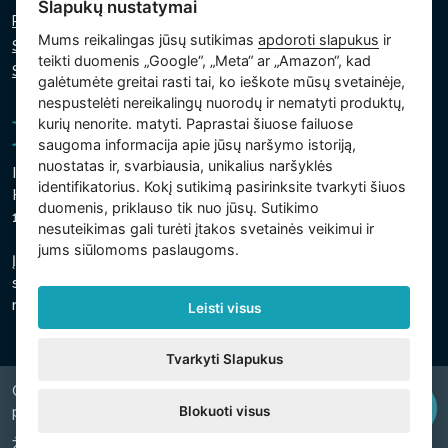
Slapukų nustatymai
Privatumo politika
Mums reikalingas jūsų sutikimas
apdoroti slapukus
ir
Slapukų politika
teikti duomenis „Google“, „Meta“ ar „Amazon“, kad
Slapukų nustatymai
galėtumėte greitai rasti tai, ko ieškote mūsų svetainėje,
nespustelėti nereikalingų nuorodų ir nematyti produktų,
kurių nenorite. matyti. Paprastai šiuose failuose
saugoma informacija apie jūsų naršymo istoriją,
nuostatas ir, svarbiausia, unikalius naršyklės
Intex Trading, s.r.o.
identifikatorius. Kokį sutikimą pasirinksite tvarkyti šiuos
Hradecká 2526/3
duomenis, priklauso tik nuo jūsų. Sutikimo
130 00 Praha 3 - Čekija
nesuteikimas gali turėti įtakos svetainės veikimui ir
jums siūlomoms paslaugoms.
Įmonė yra registruota Prahos savivaldybės teisme, C
skyriuje, intarpas 74759
regsitracijos numeris 26150808, PVM kodas CZ26150808
Leisti visus
Tvarkyti Slapukus
Copyright © 2026 INTEX TRADING s.r.o. Všechna
Blokuoti visus
právavyhrazena.
Žiniatinklio svetainė
digiONE