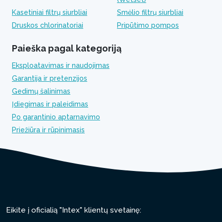
Kasetiniai filtrų siurbliai
Smėlio filtrų siurbliai
Druskos chlorinatoriai
Pripūtimo pompos
Paieška pagal kategoriją
Eksploatavimas ir naudojimas
Garantija ir pretenzijos
Gedimų šalinimas
Įdiegimas ir paleidimas
Po garantinio aptarnavimo
Priežiūra ir rūpinimasis
Eikite į oficialią "Intex" klientų svetainę: