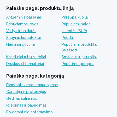
Paieška pagal produktų liniją
Antžeminis baseinas
PureSpa kubilai
Pripučiamos lovos
Pripučiami baldai
Valtys ir baidarės
Irklentės (SUP)
Sūpynių komplektai
Priedai
Naminiai gyvūnai
Pripučiami produktai
(Wetset)
Kasetiniai filtrų siurbliai
Smėlio filtrų siurbliai
Druskos chlorinatoriai
Pripūtimo pompos
Paieška pagal kategoriją
Eksploatavimas ir naudojimas
Garantija ir pretenzijos
Gedimų šalinimas
Įdiegimas ir paleidimas
Po garantinio aptarnavimo