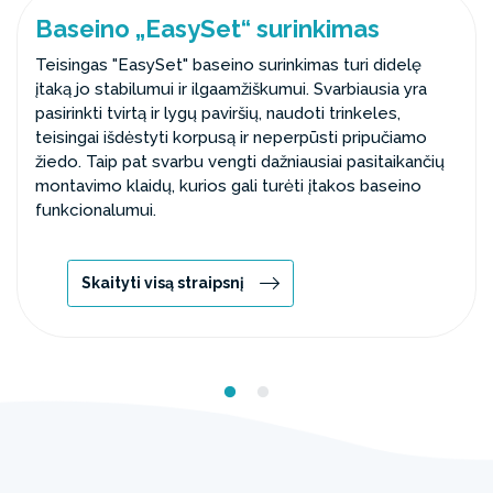
Baseino „EasySet“ surinkimas
Teisingas "EasySet" baseino surinkimas turi didelę
įtaką jo stabilumui ir ilgaamžiškumui. Svarbiausia yra
pasirinkti tvirtą ir lygų paviršių, naudoti trinkeles,
teisingai išdėstyti korpusą ir neperpūsti pripučiamo
žiedo. Taip pat svarbu vengti dažniausiai pasitaikančių
montavimo klaidų, kurios gali turėti įtakos baseino
funkcionalumui.
Skaityti visą straipsnį