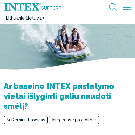
SUPPORT
Lithuania (lietuvių)
Ar baseino INTEX pastatymo
vietai išlyginti galiu naudoti
smėlį?
Antžeminis baseinas
Įdiegimas ir paleidimas