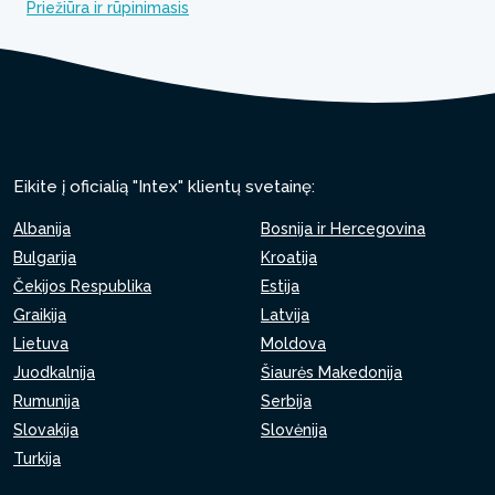
Priežiūra ir rūpinimasis
Eikite į oficialią "Intex" klientų svetainę:
Albanija
Bosnija ir Hercegovina
Bulgarija
Kroatija
Čekijos Respublika
Estija
Graikija
Latvija
Lietuva
Moldova
Juodkalnija
Šiaurės Makedonija
Rumunija
Serbija
Slovakija
Slovėnija
Turkija