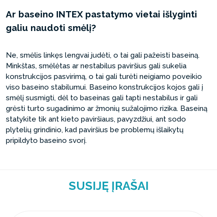
Ar baseino INTEX pastatymo vietai išlyginti
galiu naudoti smėlį?
Ne, smėlis linkęs lengvai judėti, o tai gali pažeisti baseiną.
Minkštas, smėlėtas ar nestabilus paviršius gali sukelia
konstrukcijos pasvirimą, o tai gali turėti neigiamo poveikio
viso baseino stabilumui. Baseino konstrukcijos kojos gali į
smėlį susmigti, dėl to baseinas gali tapti nestabilus ir gali
grėsti turto sugadinimo ar žmonių sužalojimo rizika. Baseiną
statykite tik ant kieto paviršiaus, pavyzdžiui, ant sodo
plytelių grindinio, kad paviršius be problemų išlaikytų
pripildyto baseino svorį.
SUSIJĘ ĮRAŠAI