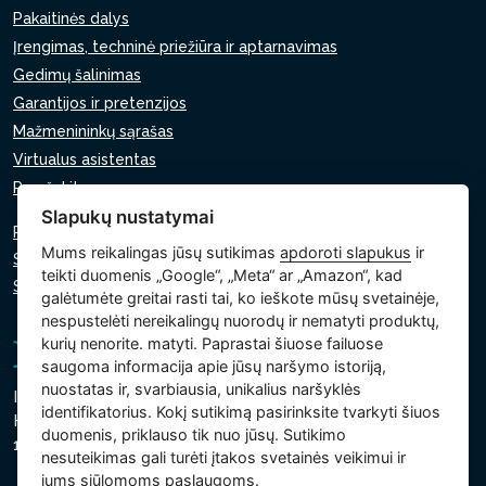
Pakaitinės dalys
Įrengimas, techninė priežiūra ir aptarnavimas
Gedimų šalinimas
Garantijos ir pretenzijos
Mažmenininkų sąrašas
Virtualus asistentas
Parašykite mums
Slapukų nustatymai
Privatumo politika
Mums reikalingas jūsų sutikimas
apdoroti slapukus
ir
Slapukų politika
teikti duomenis „Google“, „Meta“ ar „Amazon“, kad
Slapukų nustatymai
galėtumėte greitai rasti tai, ko ieškote mūsų svetainėje,
nespustelėti nereikalingų nuorodų ir nematyti produktų,
kurių nenorite. matyti. Paprastai šiuose failuose
saugoma informacija apie jūsų naršymo istoriją,
nuostatas ir, svarbiausia, unikalius naršyklės
Intex Trading, s.r.o.
identifikatorius. Kokį sutikimą pasirinksite tvarkyti šiuos
Hradecká 2526/3
duomenis, priklauso tik nuo jūsų. Sutikimo
130 00 Praha 3 - Čekija
nesuteikimas gali turėti įtakos svetainės veikimui ir
jums siūlomoms paslaugoms.