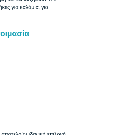
κες για καλάμια, για
τοιμασία
αποτελούν ιδανική επιλογή