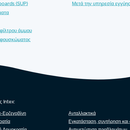
boards (SUP)
Μετά την υπηρεσία εγγύη
ματα
 φίλτρου άμμου
ς φουσκώματος
 Intex:
α-Ερζεγοβίνη
Ανταλλακτικά
οατία
Εγκατάσταση, συντήρηση και 
ή Δημοκρατία
Αντιμετώπιση προβλημάτων