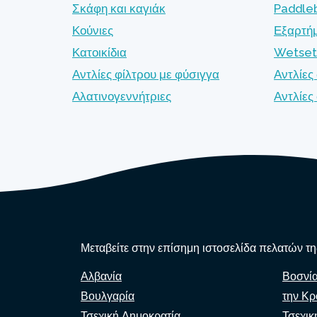
Σκάφη και καγιάκ
Paddle
Κούνιες
Εξαρτή
Κατοικίδια
Wetset
Αντλίες φίλτρου με φύσιγγα
Αντλίες
Αλατινογεννήτριες
Αντλίε
Μεταβείτε στην επίσημη ιστοσελίδα πελατών της
Αλβανία
Βοσνί
Βουλγαρία
την Κρ
Τσεχική Δημοκρατία
Τσεχικ