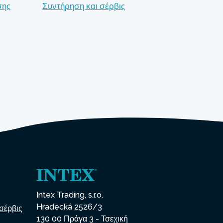
σης
Συντήρηση και σέρβις
Intex Trading, s.r.o.
Hradecká 2526/3
σέρβις
130 00 Πράγα 3 - Τσεχική