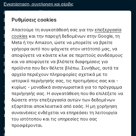
Εγκατάσταση, συντήρηση και σέρβις
Αντιμετώπιση προβλημάτων
Ρυθμίσεις cookies
Εγγυήσεις και αξιώσεις
Κατάλογος λιανοπωλητών
Απαιτούμε τη συγκατάθεσή σας για την
επεξεργασία
Εικονικός βοηθός
cookies
και την παροχή δεδομένων στην Google, τη
Meta ή την Amazon, ώστε να μπορείτε να βρείτε
Γράψτε μας
γρήγορα αυτό που ψάχνετε στον ιστότοπό μας, να
αποφύγετε να κάνετε κλικ σε περιττούς συνδέσμους
Πολιτική απορρήτου
και να αποφύγετε να βλέπετε διαφημίσεις για
Πολιτική cookie
προϊόντα που δεν θέλετε βλέπω. Συνήθως, αυτά τα
Ρυθμίσεις cookies
αρχεία περιέχουν πληροφορίες σχετικά με το
ιστορικό περιήγησής σας, τις προτιμήσεις σας και -
κυρίως - μοναδικά αναγνωριστικά για το πρόγραμμα
περιήγησής σας. Η συγκατάθεση που θα επιλέξετε να
δώσετε στην επεξεργασία αυτών των δεδομένων
Intex Trading, s.r.o.
εξαρτάται αποκλειστικά από εσάς. Η μη χορήγηση
Hradecká 2526/3
συναινέσεις ενδέχεται να επηρεάσει τη λειτουργία
130 00 Πράγα 3 - Τσεχική Δημοκρατία
του ιστότοπου και τις υπηρεσίες που σας
προσφέρονται.
Η εταιρεία είναι εγγεγραμμένη στο δημοτικό δικαστήριο της
Πράγας, τμήμα Γ, ένθετο 74759