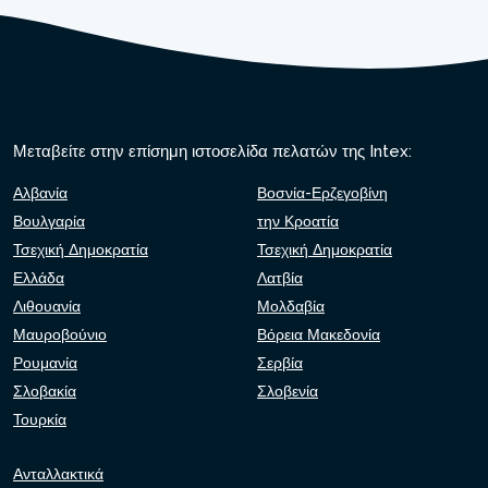
Μεταβείτε στην επίσημη ιστοσελίδα πελατών της Intex:
Αλβανία
Βοσνία-Ερζεγοβίνη
Βουλγαρία
την Κροατία
Τσεχική Δημοκρατία
Τσεχική Δημοκρατία
Ελλάδα
Λατβία
Λιθουανία
Μολδαβία
Μαυροβούνιο
Βόρεια Μακεδονία
Ρουμανία
Σερβία
Σλοβακία
Σλοβενία
Τουρκία
Ανταλλακτικά