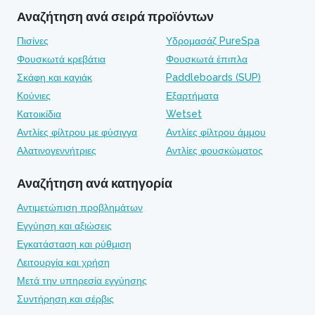
Αναζήτηση ανά σειρά προϊόντων
Πισίνες
Υδρομασάζ PureSpa
Φουσκωτά κρεβάτια
Φουσκωτά έπιπλα
Σκάφη και καγιάκ
Paddleboards (SUP)
Κούνιες
Εξαρτήματα
Κατοικίδια
Wetset
Αντλίες φίλτρου με φύσιγγα
Αντλίες φίλτρου άμμου
Αλατινογεννήτριες
Αντλίες φουσκώματος
Αναζήτηση ανά κατηγορία
Αντιμετώπιση προβλημάτων
Εγγύηση και αξιώσεις
Εγκατάσταση και ρύθμιση
Λειτουργία και χρήση
Μετά την υπηρεσία εγγύησης
Συντήρηση και σέρβις