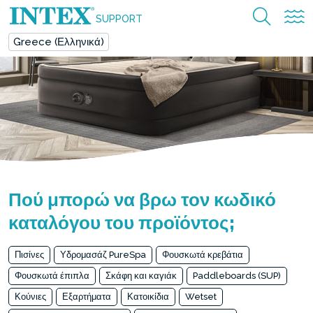
SUPPORT
Greece (Ελληνικά)
Πού μπορώ να βρω τον κωδικό
καταλόγου του προϊόντος;
Πισίνες
Υδρομασάζ PureSpa
Φουσκωτά κρεβάτια
Φουσκωτά έπιπλα
Σκάφη και καγιάκ
Paddleboards (SUP)
Κούνιες
Εξαρτήματα
Κατοικίδια
Wetset