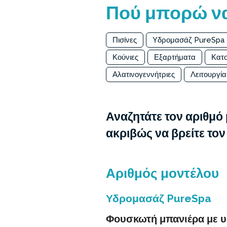
Πού μπορώ να
Πισίνες
Υδρομασάζ PureSpa
Κούνιες
Εξαρτήματα
Κατο
Αλατινογεννήτριες
Λειτουργία
Αναζητάτε τον αριθμό 
ακριβώς να βρείτε το
Αριθμός μοντέλου
Υδρομασάζ PureSpa
Φουσκωτή μπανιέρα με υ