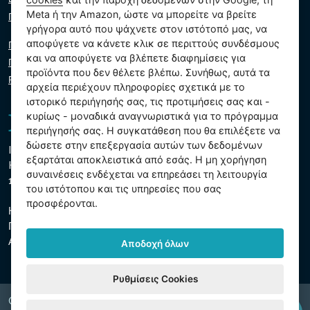
Meta ή την Amazon, ώστε να μπορείτε να βρείτε
Γράψτε μας
γρήγορα αυτό που ψάχνετε στον ιστότοπό μας, να
αποφύγετε να κάνετε κλικ σε περιττούς συνδέσμους
Πολιτική απορρήτου
και να αποφύγετε να βλέπετε διαφημίσεις για
Πολιτική cookie
προϊόντα που δεν θέλετε βλέπω. Συνήθως, αυτά τα
Ρυθμίσεις cookies
αρχεία περιέχουν πληροφορίες σχετικά με το
ιστορικό περιήγησής σας, τις προτιμήσεις σας και -
κυρίως - μοναδικά αναγνωριστικά για το πρόγραμμα
περιήγησής σας. Η συγκατάθεση που θα επιλέξετε να
δώσετε στην επεξεργασία αυτών των δεδομένων
Intex Trading, s.r.o.
εξαρτάται αποκλειστικά από εσάς. Η μη χορήγηση
Hradecká 2526/3
συναινέσεις ενδέχεται να επηρεάσει τη λειτουργία
130 00 Πράγα 3 - Τσεχική Δημοκρατία
του ιστότοπου και τις υπηρεσίες που σας
προσφέρονται.
Η εταιρεία είναι εγγεγραμμένη στο δημοτικό δικαστήριο της
Πράγας, τμήμα Γ, ένθετο 74759
ΑΜΕ 26150808, ΑΦΜ CZ26150808
Αποδοχή όλων
Ρυθμίσεις Cookies
Copyright © 2026 INTEX TRADING s.r.o. Všechna