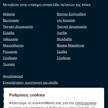
Μεταβείτε στην επίσημη ιστοσελίδα πελατών της Intex:
Αλβανία
Βοσνία-Ερζεγοβίνη
Βουλγαρία
την Κροατία
Τσεχική Δημοκρατία
Τσεχική Δημοκρατία
Ελλάδα
Λατβία
Λιθουανία
Μολδαβία
Μαυροβούνιο
Βόρεια Μακεδονία
Ρουμανία
Σερβία
Σλοβακία
Σλοβενία
Τουρκία
Ανταλλακτικά
Εγκατάσταση, συντήρηση και σέρβις
Αντιμετώπιση προβλημάτων
Ρυθμίσεις cookies
Εγγυήσεις και αξιώσεις
Κατάλογος λιανοπωλητών
Απαιτούμε τη συγκατάθεσή σας για την
επεξεργασία
Εικονικός βοηθός
cookies
και την παροχή δεδομένων στην Google, τη