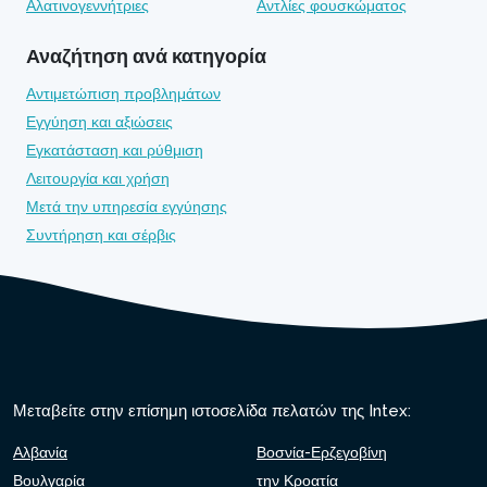
Αλατινογεννήτριες
Αντλίες φουσκώματος
Αναζήτηση ανά κατηγορία
Αντιμετώπιση προβλημάτων
Εγγύηση και αξιώσεις
Εγκατάσταση και ρύθμιση
Λειτουργία και χρήση
Μετά την υπηρεσία εγγύησης
Συντήρηση και σέρβις
Μεταβείτε στην επίσημη ιστοσελίδα πελατών της Intex:
Αλβανία
Βοσνία-Ερζεγοβίνη
Βουλγαρία
την Κροατία