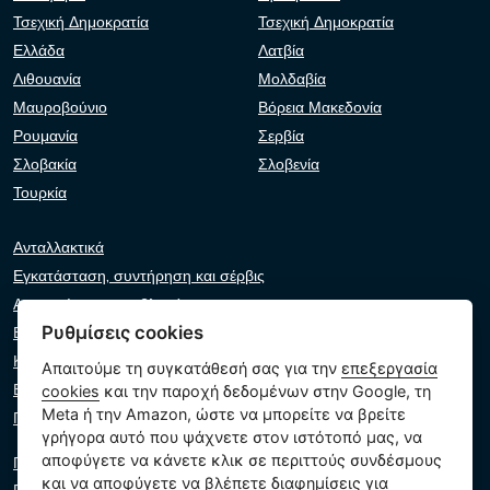
Τσεχική Δημοκρατία
Τσεχική Δημοκρατία
Ελλάδα
Λατβία
Λιθουανία
Μολδαβία
Μαυροβούνιο
Βόρεια Μακεδονία
Ρουμανία
Σερβία
Σλοβακία
Σλοβενία
Τουρκία
Ανταλλακτικά
Εγκατάσταση, συντήρηση και σέρβις
Αντιμετώπιση προβλημάτων
Ρυθμίσεις cookies
Εγγυήσεις και αξιώσεις
Κατάλογος λιανοπωλητών
Απαιτούμε τη συγκατάθεσή σας για την
επεξεργασία
Εικονικός βοηθός
cookies
και την παροχή δεδομένων στην Google, τη
Meta ή την Amazon, ώστε να μπορείτε να βρείτε
Γράψτε μας
γρήγορα αυτό που ψάχνετε στον ιστότοπό μας, να
αποφύγετε να κάνετε κλικ σε περιττούς συνδέσμους
Πολιτική απορρήτου
και να αποφύγετε να βλέπετε διαφημίσεις για