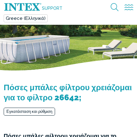
SUPPORT
Greece (Ελληνικά)
Πόσες μπάλες φίλτρου χρειάζομαι
για το φίλτρο 26642;
Εγκατάσταση και ρύθμιση
Πόσες μπάλες φίλτρου χρειάζομαι για το