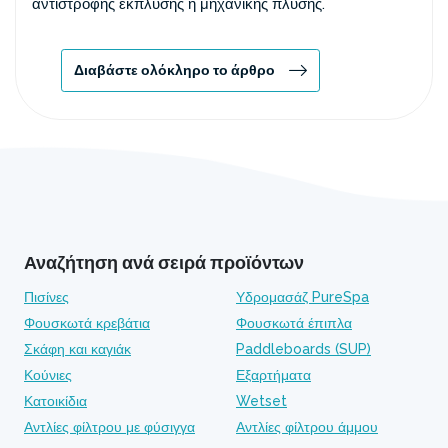
αντίστροφης έκπλυσης ή μηχανικής πλύσης.
Διαβάστε ολόκληρο το άρθρο
Αναζήτηση ανά σειρά προϊόντων
Πισίνες
Υδρομασάζ PureSpa
Φουσκωτά κρεβάτια
Φουσκωτά έπιπλα
Σκάφη και καγιάκ
Paddleboards (SUP)
Κούνιες
Εξαρτήματα
Κατοικίδια
Wetset
Αντλίες φίλτρου με φύσιγγα
Αντλίες φίλτρου άμμου