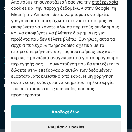
Κατάλογος λιανοπωλητών
Απαιτούμε τη συγκατάθεσή σας για την
επεξεργασία
Εικονικός βοηθός
cookies
και την παροχή δεδομένων στην Google, τη
Meta ή την Amazon, ώστε να μπορείτε να βρείτε
Γράψτε μας
γρήγορα αυτό που ψάχνετε στον ιστότοπό μας, να
αποφύγετε να κάνετε κλικ σε περιττούς συνδέσμους
Πολιτική απορρήτου
και να αποφύγετε να βλέπετε διαφημίσεις για
Πολιτική cookie
προϊόντα που δεν θέλετε βλέπω. Συνήθως, αυτά τα
Ρυθμίσεις cookies
αρχεία περιέχουν πληροφορίες σχετικά με το
ιστορικό περιήγησής σας, τις προτιμήσεις σας και -
κυρίως - μοναδικά αναγνωριστικά για το πρόγραμμα
περιήγησής σας. Η συγκατάθεση που θα επιλέξετε να
δώσετε στην επεξεργασία αυτών των δεδομένων
Intex Trading, s.r.o.
εξαρτάται αποκλειστικά από εσάς. Η μη χορήγηση
Hradecká 2526/3
συναινέσεις ενδέχεται να επηρεάσει τη λειτουργία
130 00 Πράγα 3 - Τσεχική Δημοκρατία
του ιστότοπου και τις υπηρεσίες που σας
προσφέρονται.
Η εταιρεία είναι εγγεγραμμένη στο δημοτικό δικαστήριο της
Πράγας, τμήμα Γ, ένθετο 74759
ΑΜΕ 26150808, ΑΦΜ CZ26150808
Αποδοχή όλων
Ρυθμίσεις Cookies