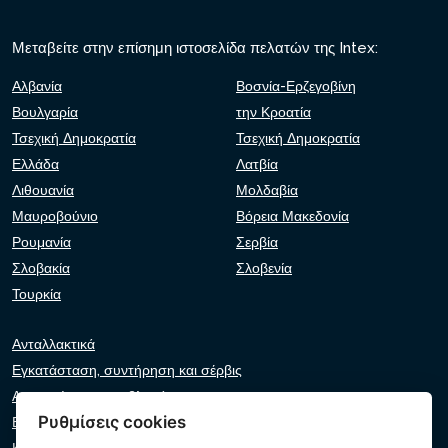
Μεταβείτε στην επίσημη ιστοσελίδα πελατών της Intex:
Αλβανία
Βοσνία-Ερζεγοβίνη
Βουλγαρία
την Κροατία
Τσεχική Δημοκρατία
Τσεχική Δημοκρατία
Ελλάδα
Λατβία
Λιθουανία
Μολδαβία
Μαυροβούνιο
Βόρεια Μακεδονία
Ρουμανία
Σερβία
Σλοβακία
Σλοβενία
Τουρκία
Ανταλλακτικά
Εγκατάσταση, συντήρηση και σέρβις
Αντιμετώπιση προβλημάτων
Ρυθμίσεις cookies
Εγγυήσεις και αξιώσεις