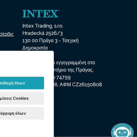
Intex Trading, s.r.o.
Hradecká 2526/3
σέρβις
130 00 Πράγα 3 - Τσεχική
Δημοκρατία
Η εταιρεία είναι εγγεγραμμένη στο
δημοτικό δικαστήριο της Πράγας,
τμήμα Γ, ένθετο 74759
ποδοχή όλων
ΑΜΕ 26150808, ΑΦΜ CZ26150808
μίσεις Cookies
όρριψη όλων