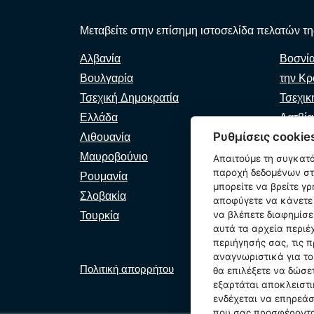
Μεταβείτε στην επίσημη ιστοσελίδα πελατών της
Αλβανία
Βοσνί
Βουλγαρία
την Κρ
Τσεχική Δημοκρατία
Τσεχικ
Ελλάδα
Λατβία
Ρυθμίσεις cookie
Λιθουανία
Μολδα
Μαυροβούνιο
Βόρεια
Απαιτούμε τη συγκατ
παροχή δεδομένων στη
Ρουμανία
Σερβία
μπορείτε να βρείτε γ
Σλοβακία
Σλοβεν
αποφύγετε να κάνετε 
Τουρκία
να βλέπετε διαφημίσε
αυτά τα αρχεία περιέ
περιήγησής σας, τις π
αναγνωριστικά για τ
Πολιτική απορρήτου
Πολιτική cookie
Ρυθμ
θα επιλέξετε να δώσ
εξαρτάται αποκλειστι
ενδέχεται να επηρεάσε
που σας προσφέροντα