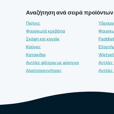
Αναζήτηση ανά σειρά προϊόντων
Πισίνες
Υδρομα
Φουσκωτά κρεβάτια
Φουσκω
Σκάφη και καγιάκ
Paddle
Κούνιες
Εξαρτή
Κατοικίδια
Wetset
Αντλίες φίλτρου με φύσιγγα
Αντλίες
Αλατινογεννήτριες
Αντλίε