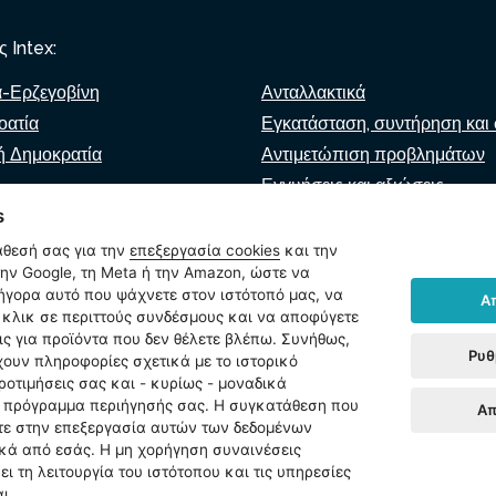
 Intex:
α-Ερζεγοβίνη
Ανταλλακτικά
οατία
Εγκατάσταση, συντήρηση και 
ή Δημοκρατία
Αντιμετώπιση προβλημάτων
Εγγυήσεις και αξιώσεις
s
βία
Κατάλογος λιανοπωλητών
 Μακεδονία
άθεσή σας για την
επεξεργασία cookies
και την
Εικονικός βοηθός
ν Google, τη Meta ή την Amazon, ώστε να
ρήγορα αυτό που ψάχνετε στον ιστότοπό μας, να
Α
Γράψτε μας
ία
κλικ σε περιττούς συνδέσμους και να αποφύγετε
ις για προϊόντα που δεν θέλετε βλέπω. Συνήθως,
Ρυθ
χουν πληροφορίες σχετικά με το ιστορικό
ροτιμήσεις σας και - κυρίως - μοναδικά
ο πρόγραμμα περιήγησής σας. Η συγκατάθεση που
Απ
ίσεις cookies
ετε στην επεξεργασία αυτών των δεδομένων
κά από εσάς. Η μη χορήγηση συναινέσεις
ι τη λειτουργία του ιστότοπου και τις υπηρεσίες
ι.