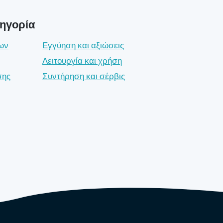
τηγορία
ων
Εγγύηση και αξιώσεις
Λειτουργία και χρήση
σης
Συντήρηση και σέρβις