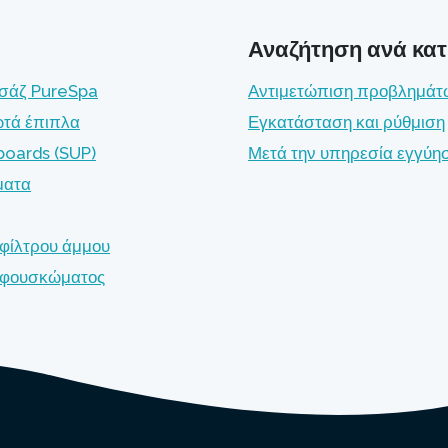
Αναζήτηση ανά κα
σάζ PureSpa
Αντιμετώπιση προβλημάτ
τά έπιπλα
Εγκατάσταση και ρύθμιση
boards (SUP)
Μετά την υπηρεσία εγγύη
ματα
 φίλτρου άμμου
ς φουσκώματος