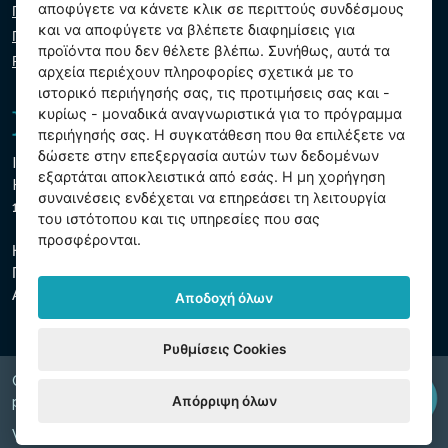
αποφύγετε να κάνετε κλικ σε περιττούς συνδέσμους
Πολιτική απορρήτου
και να αποφύγετε να βλέπετε διαφημίσεις για
Πολιτική cookie
προϊόντα που δεν θέλετε βλέπω. Συνήθως, αυτά τα
Ρυθμίσεις cookies
αρχεία περιέχουν πληροφορίες σχετικά με το
ιστορικό περιήγησής σας, τις προτιμήσεις σας και -
κυρίως - μοναδικά αναγνωριστικά για το πρόγραμμα
περιήγησής σας. Η συγκατάθεση που θα επιλέξετε να
δώσετε στην επεξεργασία αυτών των δεδομένων
Intex Trading, s.r.o.
εξαρτάται αποκλειστικά από εσάς. Η μη χορήγηση
Hradecká 2526/3
συναινέσεις ενδέχεται να επηρεάσει τη λειτουργία
130 00 Πράγα 3 - Τσεχική Δημοκρατία
του ιστότοπου και τις υπηρεσίες που σας
προσφέρονται.
Η εταιρεία είναι εγγεγραμμένη στο δημοτικό δικαστήριο της
Πράγας, τμήμα Γ, ένθετο 74759
ΑΜΕ 26150808, ΑΦΜ CZ26150808
Αποδοχή όλων
Ρυθμίσεις Cookies
Copyright © 2026 INTEX TRADING s.r.o. Všechna
Απόρριψη όλων
právavyhrazena.
Web by
digiONE