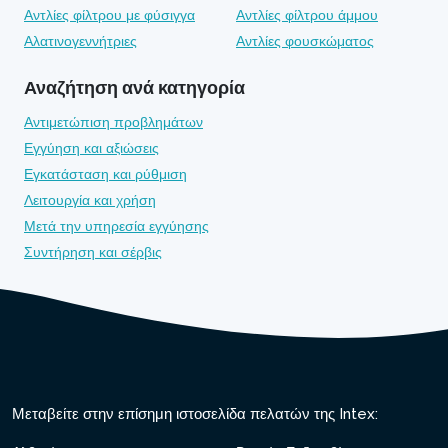
Αντλίες φίλτρου με φύσιγγα
Αντλίες φίλτρου άμμου
Αλατινογεννήτριες
Αντλίες φουσκώματος
Αναζήτηση ανά κατηγορία
Αντιμετώπιση προβλημάτων
Εγγύηση και αξιώσεις
Εγκατάσταση και ρύθμιση
Λειτουργία και χρήση
Μετά την υπηρεσία εγγύησης
Συντήρηση και σέρβις
Μεταβείτε στην επίσημη ιστοσελίδα πελατών της Intex: