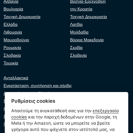
Αλβανία
Βοσνία-Ερζεγοβίνη
Βουλγαρία
την Κροατία
Τσεχική Δημοκρατία
Τσεχική Δημοκρατία
Ελλάδα
Λατβία
Λιθουανία
Μολδαβία
Μαυροβούνιο
Βόρεια Μακεδονία
Ρουμανία
Σερβία
Σλοβακία
Σλοβενία
Τουρκία
Ανταλλακτικά
Εγκατάσταση, συντήρηση και σέρβις
Αντιμετώπιση προβλημάτων
Ρυθμίσεις cookies
Εγγυήσεις και αξιώσεις
Κατάλογος λιανοπωλητών
Απαιτούμε τη συγκατάθεσή σας για την
επεξεργασία
Εικονικός βοηθός
cookies
και την παροχή δεδομένων στην Google, τη
Meta ή την Amazon, ώστε να μπορείτε να βρείτε
Γράψτε μας
γρήγορα αυτό που ψάχνετε στον ιστότοπό μας, να