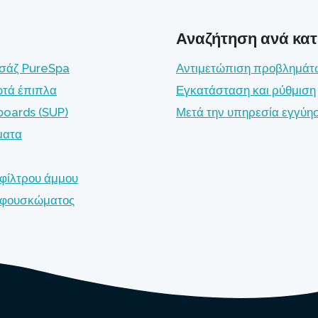
Αναζήτηση ανά κα
σάζ PureSpa
Αντιμετώπιση προβλημάτ
τά έπιπλα
Εγκατάσταση και ρύθμιση
boards (SUP)
Μετά την υπηρεσία εγγύη
ματα
 φίλτρου άμμου
ς φουσκώματος