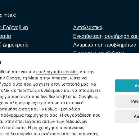
 Intex:
α-Ερζεγοβίνη
Ανταλλακτικά
οατία
Εγκατάσταση, συντήρηση και 
ή Δημοκρατία
Αντιμετώπιση προβλημάτων
Εγγυήσεις και αξιώσεις
s
βία
Κατάλογος λιανοπωλητών
 Μακεδονία
άθεσή σας για την
επεξεργασία cookies
και την
Εικονικός βοηθός
ν Google, τη Meta ή την Amazon, ώστε να
ρήγορα αυτό που ψάχνετε στον ιστότοπό μας, να
Α
Γράψτε μας
ία
κλικ σε περιττούς συνδέσμους και να αποφύγετε
ις για προϊόντα που δεν θέλετε βλέπω. Συνήθως,
Ρυθ
χουν πληροφορίες σχετικά με το ιστορικό
ροτιμήσεις σας και - κυρίως - μοναδικά
ο πρόγραμμα περιήγησής σας. Η συγκατάθεση που
Απ
ίσεις cookies
ετε στην επεξεργασία αυτών των δεδομένων
κά από εσάς. Η μη χορήγηση συναινέσεις
ι τη λειτουργία του ιστότοπου και τις υπηρεσίες