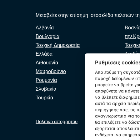
Μεταβείτε στην επίσημη ιστοσελίδα πελατών της
Αλβανία
Βοσνί
Βουλγαρία
την Κρ
Τσεχική Δημοκρατία
Τσεχικ
Ελλάδα
Λατβία
Ρυθμίσεις cookie
Λιθουανία
Μολδα
Μαυροβούνιο
Βόρεια
Απαιτούμε τη συγκατ
παροχή δεδομένων στη
Ρουμανία
Σερβία
μπορείτε να βρείτε γ
Σλοβακία
Σλοβεν
αποφύγετε να κάνετε 
Τουρκία
να βλέπετε διαφημίσε
αυτά τα αρχεία περιέ
περιήγησής σας, τις π
αναγνωριστικά για τ
Πολιτική απορρήτου
Πολιτική cookie
Ρυθμ
θα επιλέξετε να δώσ
εξαρτάται αποκλειστι
ενδέχεται να επηρεάσε