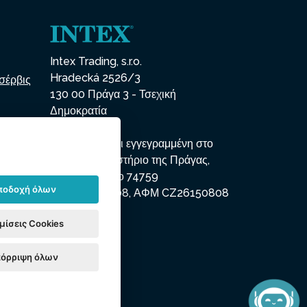
Intex Trading, s.r.o.
Hradecká 2526/3
σέρβις
130 00 Πράγα 3 - Τσεχική
Δημοκρατία
Η εταιρεία είναι εγγεγραμμένη στο
δημοτικό δικαστήριο της Πράγας,
τμήμα Γ, ένθετο 74759
ποδοχή όλων
ΑΜΕ 26150808, ΑΦΜ CZ26150808
μίσεις Cookies
όρριψη όλων