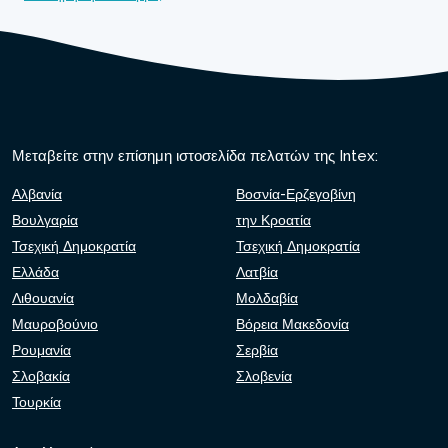
Μεταβείτε στην επίσημη ιστοσελίδα πελατών της Intex:
Αλβανία
Βοσνία-Ερζεγοβίνη
Βουλγαρία
την Κροατία
Τσεχική Δημοκρατία
Τσεχική Δημοκρατία
Ελλάδα
Λατβία
Λιθουανία
Μολδαβία
Μαυροβούνιο
Βόρεια Μακεδονία
Ρουμανία
Σερβία
Σλοβακία
Σλοβενία
Τουρκία