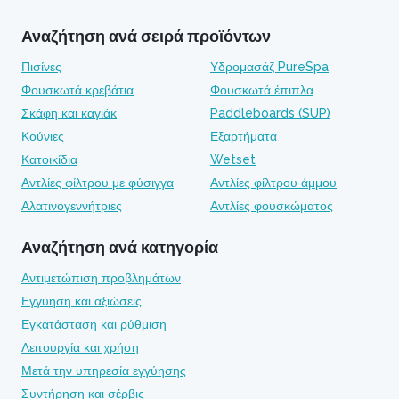
Αναζήτηση ανά σειρά προϊόντων
Πισίνες
Υδρομασάζ PureSpa
Φουσκωτά κρεβάτια
Φουσκωτά έπιπλα
Σκάφη και καγιάκ
Paddleboards (SUP)
Κούνιες
Εξαρτήματα
Κατοικίδια
Wetset
Αντλίες φίλτρου με φύσιγγα
Αντλίες φίλτρου άμμου
Αλατινογεννήτριες
Αντλίες φουσκώματος
Αναζήτηση ανά κατηγορία
Αντιμετώπιση προβλημάτων
Εγγύηση και αξιώσεις
Εγκατάσταση και ρύθμιση
Λειτουργία και χρήση
Μετά την υπηρεσία εγγύησης
Συντήρηση και σέρβις