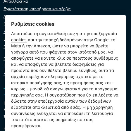
Ανταλλακτικά
Εγκατάσταση, συντήρηση και σέρβις
Αντιμετώπιση προβλημάτων
Ρυθμίσεις cookies
Εγγυήσεις και αξιώσεις
Κατάλογος λιανοπωλητών
Απαιτούμε τη συγκατάθεσή σας για την
επεξεργασία
Εικονικός βοηθός
cookies
και την παροχή δεδομένων στην Google, τη
Meta ή την Amazon, ώστε να μπορείτε να βρείτε
Γράψτε μας
γρήγορα αυτό που ψάχνετε στον ιστότοπό μας, να
αποφύγετε να κάνετε κλικ σε περιττούς συνδέσμους
Πολιτική απορρήτου
και να αποφύγετε να βλέπετε διαφημίσεις για
Πολιτική cookie
προϊόντα που δεν θέλετε βλέπω. Συνήθως, αυτά τα
Ρυθμίσεις cookies
αρχεία περιέχουν πληροφορίες σχετικά με το
ιστορικό περιήγησής σας, τις προτιμήσεις σας και -
κυρίως - μοναδικά αναγνωριστικά για το πρόγραμμα
περιήγησής σας. Η συγκατάθεση που θα επιλέξετε να
δώσετε στην επεξεργασία αυτών των δεδομένων
Intex Trading, s.r.o.
εξαρτάται αποκλειστικά από εσάς. Η μη χορήγηση
Hradecká 2526/3
συναινέσεις ενδέχεται να επηρεάσει τη λειτουργία
130 00 Πράγα 3 - Τσεχική Δημοκρατία
του ιστότοπου και τις υπηρεσίες που σας
προσφέρονται.
Η εταιρεία είναι εγγεγραμμένη στο δημοτικό δικαστήριο της