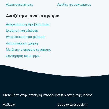
Αλατινογεννήτριες
Αντλίες φουσκώματος
Αναζήτηση ανά κατηγορία
Αντιμετώπιση προβλημάτων
Εγγύηση και αξιώσεις
Εγκατάσταση και ρύθμιση
Λειτουργία και χρήση
Μετά την υπηρεσία εγγύησης
Συντήρηση και σέρβις
Μεταβείτε στην επίσημη ιστοσελίδα πελατών της Intex:
Αλβανία
Βοσνία-Ερζεγοβίνη