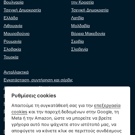
Βουλγαρία
την Κροατία
Τσεχική Δημοκρατία
Τσεχική Δημοκρατία
Ελλάδα
Λατβία
Λιθουανία
Μολδαβία
Μαυροβούνιο
Βόρεια Μακεδονία
Ρουμανία
Σερβία
Σλοβακία
Σλοβενία
Τουρκία
Ανταλλακτικά
Εγκατάσταση, συντήρηση και σέρβις
Αντιμετώπιση προβλημάτων
Ρυθμίσεις cookies
Εγγυήσεις και αξιώσεις
Κατάλογος λιανοπωλητών
Απαιτούμε τη συγκατάθεσή σας για την
επεξεργασία
Εικονικός βοηθός
cookies
και την παροχή δεδομένων στην Google, τη
Meta ή την Amazon, ώστε να μπορείτε να βρείτε
Γράψτε μας
γρήγορα αυτό που ψάχνετε στον ιστότοπό μας, να
αποφύγετε να κάνετε κλικ σε περιττούς συνδέσμους
Πολιτική απορρήτου