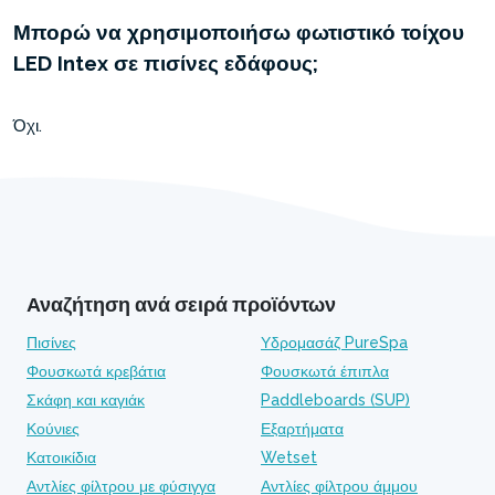
Μπορώ να χρησιμοποιήσω φωτιστικό τοίχου
LED Intex σε πισίνες εδάφους;
Όχι.
Αναζήτηση ανά σειρά προϊόντων
Πισίνες
Υδρομασάζ PureSpa
Φουσκωτά κρεβάτια
Φουσκωτά έπιπλα
Σκάφη και καγιάκ
Paddleboards (SUP)
Κούνιες
Εξαρτήματα
Κατοικίδια
Wetset
Αντλίες φίλτρου με φύσιγγα
Αντλίες φίλτρου άμμου