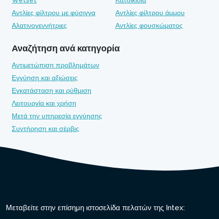
Wetset
Κατοικίδια
Αντλίες φίλτρου με φύσιγγα
Αντλίες φίλτρου άμμου
Αλατινογεννήτριες
Αντλίες φουσκώματος
Αναζήτηση ανά κατηγορία
Αντιμετώπιση προβλημάτων
Εγγύηση και αξιώσεις
Εγκατάσταση και ρύθμιση
Λειτουργία και χρήση
Μετά την υπηρεσία εγγύησης
Συντήρηση και σέρβις
Μεταβείτε στην επίσημη ιστοσελίδα πελατών της Intex: