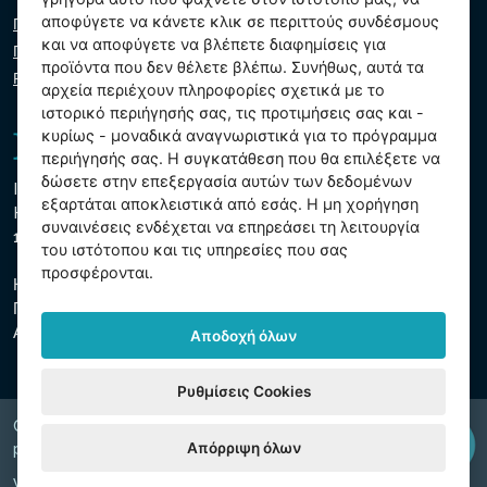
αποφύγετε να κάνετε κλικ σε περιττούς συνδέσμους
Πολιτική απορρήτου
και να αποφύγετε να βλέπετε διαφημίσεις για
Πολιτική cookie
προϊόντα που δεν θέλετε βλέπω. Συνήθως, αυτά τα
Ρυθμίσεις cookies
αρχεία περιέχουν πληροφορίες σχετικά με το
ιστορικό περιήγησής σας, τις προτιμήσεις σας και -
κυρίως - μοναδικά αναγνωριστικά για το πρόγραμμα
περιήγησής σας. Η συγκατάθεση που θα επιλέξετε να
δώσετε στην επεξεργασία αυτών των δεδομένων
Intex Trading, s.r.o.
εξαρτάται αποκλειστικά από εσάς. Η μη χορήγηση
Hradecká 2526/3
συναινέσεις ενδέχεται να επηρεάσει τη λειτουργία
130 00 Πράγα 3 - Τσεχική Δημοκρατία
του ιστότοπου και τις υπηρεσίες που σας
προσφέρονται.
Η εταιρεία είναι εγγεγραμμένη στο δημοτικό δικαστήριο της
Πράγας, τμήμα Γ, ένθετο 74759
ΑΜΕ 26150808, ΑΦΜ CZ26150808
Αποδοχή όλων
Ρυθμίσεις Cookies
Copyright © 2026 INTEX TRADING s.r.o. Všechna
Απόρριψη όλων
právavyhrazena.
Web by
digiONE