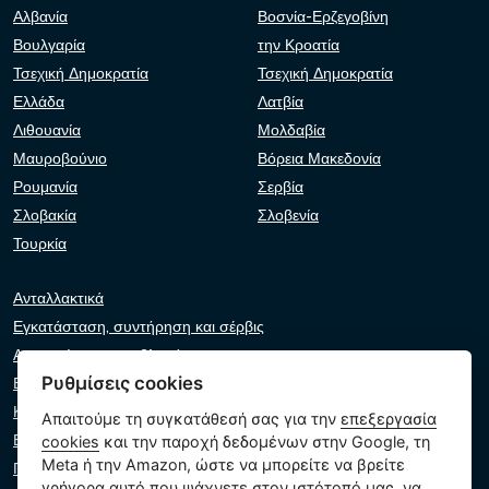
Αλβανία
Βοσνία-Ερζεγοβίνη
Βουλγαρία
την Κροατία
Τσεχική Δημοκρατία
Τσεχική Δημοκρατία
Ελλάδα
Λατβία
Λιθουανία
Μολδαβία
Μαυροβούνιο
Βόρεια Μακεδονία
Ρουμανία
Σερβία
Σλοβακία
Σλοβενία
Τουρκία
Ανταλλακτικά
Εγκατάσταση, συντήρηση και σέρβις
Αντιμετώπιση προβλημάτων
Ρυθμίσεις cookies
Εγγυήσεις και αξιώσεις
Κατάλογος λιανοπωλητών
Απαιτούμε τη συγκατάθεσή σας για την
επεξεργασία
Εικονικός βοηθός
cookies
και την παροχή δεδομένων στην Google, τη
Meta ή την Amazon, ώστε να μπορείτε να βρείτε
Γράψτε μας
γρήγορα αυτό που ψάχνετε στον ιστότοπό μας, να