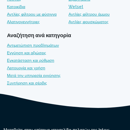
Κατοικίδια
Wetset
Αντλίες φίλτρου με φύσιγγα
Αντλίες φίλτρου άμμου
Αλατινογεννήτριες
Αντλίες φουσκώματος
Αναζήτηση ανά κατηγορία
Αντιμετώπιση προβλημάτων
Εγγύηση και αξιώσεις
Εγκατάσταση και ρύθμιση
Λειτουργία και χρήση
Μετά την υπηρεσία εγγύησης
Συντήρηση και σέρβις