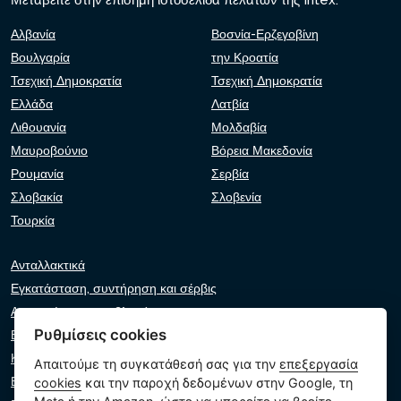
Μεταβείτε στην επίσημη ιστοσελίδα πελατών της Intex:
Αλβανία
Βοσνία-Ερζεγοβίνη
Βουλγαρία
την Κροατία
Τσεχική Δημοκρατία
Τσεχική Δημοκρατία
Ελλάδα
Λατβία
Λιθουανία
Μολδαβία
Μαυροβούνιο
Βόρεια Μακεδονία
Ρουμανία
Σερβία
Σλοβακία
Σλοβενία
Τουρκία
Ανταλλακτικά
Εγκατάσταση, συντήρηση και σέρβις
Αντιμετώπιση προβλημάτων
Ρυθμίσεις cookies
Εγγυήσεις και αξιώσεις
Κατάλογος λιανοπωλητών
Απαιτούμε τη συγκατάθεσή σας για την
επεξεργασία
Εικονικός βοηθός
cookies
και την παροχή δεδομένων στην Google, τη