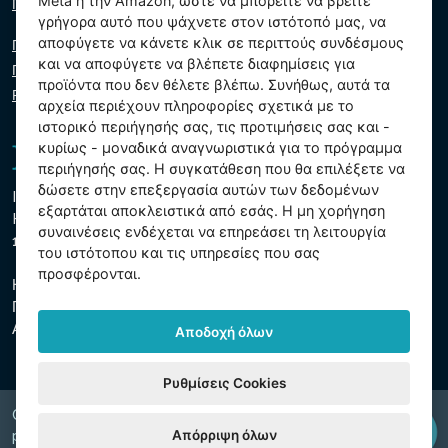
Meta ή την Amazon, ώστε να μπορείτε να βρείτε
Γράψτε μας
γρήγορα αυτό που ψάχνετε στον ιστότοπό μας, να
αποφύγετε να κάνετε κλικ σε περιττούς συνδέσμους
Πολιτική απορρήτου
και να αποφύγετε να βλέπετε διαφημίσεις για
Πολιτική cookie
προϊόντα που δεν θέλετε βλέπω. Συνήθως, αυτά τα
Ρυθμίσεις cookies
αρχεία περιέχουν πληροφορίες σχετικά με το
ιστορικό περιήγησής σας, τις προτιμήσεις σας και -
κυρίως - μοναδικά αναγνωριστικά για το πρόγραμμα
περιήγησής σας. Η συγκατάθεση που θα επιλέξετε να
δώσετε στην επεξεργασία αυτών των δεδομένων
Intex Trading, s.r.o.
εξαρτάται αποκλειστικά από εσάς. Η μη χορήγηση
Hradecká 2526/3
συναινέσεις ενδέχεται να επηρεάσει τη λειτουργία
130 00 Πράγα 3 - Τσεχική Δημοκρατία
του ιστότοπου και τις υπηρεσίες που σας
προσφέρονται.
Η εταιρεία είναι εγγεγραμμένη στο δημοτικό δικαστήριο της
Πράγας, τμήμα Γ, ένθετο 74759
ΑΜΕ 26150808, ΑΦΜ CZ26150808
Αποδοχή όλων
Ρυθμίσεις Cookies
Copyright © 2026 INTEX TRADING s.r.o. Všechna
Απόρριψη όλων
právavyhrazena.