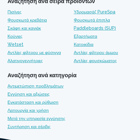
Αναζήτηση ανά σειρά προϊόντων
Πισίνες
Υδρομασάζ PureSpa
Φουσκωτά κρεβάτια
Φουσκωτά έπιπλα
Σκάφη και καγιάκ
Paddleboards (SUP)
Κούνιες
Εξαρτήματα
Wetset
Κατοικίδια
Αντλίες φίλτρου με φύσιγγα
Αντλίες φίλτρου άμμου
Αλατινογεννήτριες
Αντλίες φουσκώματος
Αναζήτηση ανά κατηγορία
Αντιμετώπιση προβλημάτων
Εγγύηση και αξιώσεις
Εγκατάσταση και ρύθμιση
Λειτουργία και χρήση
Μετά την υπηρεσία εγγύησης
Συντήρηση και σέρβις