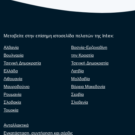
Μεταβείτε στην επίσημη ιστοσελίδα πελατών της Intex:
Αλβανία
Βοσνία-Ερζεγοβίνη
Βουλγαρία
την Κροατία
Τσεχική Δημοκρατία
Τσεχική Δημοκρατία
Ελλάδα
Λατβία
Λιθουανία
Μολδαβία
Μαυροβούνιο
Βόρεια Μακεδονία
Ρουμανία
Σερβία
Σλοβακία
Σλοβενία
Τουρκία
Ανταλλακτικά
Εγκατάσταση, συντήρηση και σέρβις