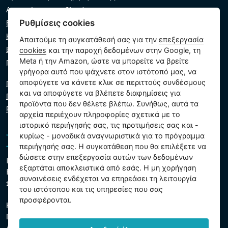
Αντιμετώπιση προβλημάτων
Ρυθμίσεις cookies
Εγγυήσεις και αξιώσεις
Κατάλογος λιανοπωλητών
Απαιτούμε τη συγκατάθεσή σας για την
επεξεργασία
Εικονικός βοηθός
cookies
και την παροχή δεδομένων στην Google, τη
Meta ή την Amazon, ώστε να μπορείτε να βρείτε
Γράψτε μας
γρήγορα αυτό που ψάχνετε στον ιστότοπό μας, να
αποφύγετε να κάνετε κλικ σε περιττούς συνδέσμους
Πολιτική απορρήτου
και να αποφύγετε να βλέπετε διαφημίσεις για
Πολιτική cookie
προϊόντα που δεν θέλετε βλέπω. Συνήθως, αυτά τα
Ρυθμίσεις cookies
αρχεία περιέχουν πληροφορίες σχετικά με το
ιστορικό περιήγησής σας, τις προτιμήσεις σας και -
κυρίως - μοναδικά αναγνωριστικά για το πρόγραμμα
περιήγησής σας. Η συγκατάθεση που θα επιλέξετε να
δώσετε στην επεξεργασία αυτών των δεδομένων
Intex Trading, s.r.o.
εξαρτάται αποκλειστικά από εσάς. Η μη χορήγηση
Hradecká 2526/3
συναινέσεις ενδέχεται να επηρεάσει τη λειτουργία
130 00 Πράγα 3 - Τσεχική Δημοκρατία
του ιστότοπου και τις υπηρεσίες που σας
προσφέρονται.
Η εταιρεία είναι εγγεγραμμένη στο δημοτικό δικαστήριο της
Πράγας, τμήμα Γ, ένθετο 74759
ΑΜΕ 26150808, ΑΦΜ CZ26150808