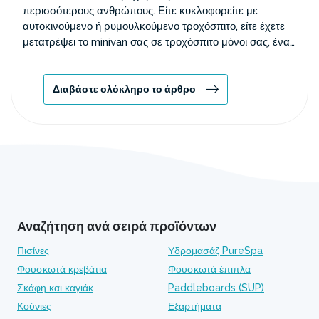
περισσότερους ανθρώπους. Είτε κυκλοφορείτε με
αυτοκινούμενο ή ρυμουλκούμενο τροχόσπιτο, είτε έχετε
μετατρέψει το minivan σας σε τροχόσπιτο μόνοι σας, ένας
άνετος ύπνος είναι απαραίτητος. Ένα φουσκωτό στρώμα
σάς επιτρέπει να απολαμβάνετε ποιοτική ξεκούραση
όπως σε ένα κλασικό κρεβάτι. Μπορείτε εύκολα να το
Διαβάστε ολόκληρο το άρθρο
συσκευάσετε και να το ετοιμάσετε σε χρόνο μηδέν. Πώς
να επιλέξετε το καλύτερο; Διαβάστε παρακάτω και
ανακαλύψτε πρακτικές συμβουλές για μέγιστη άνεση
ενώ ταξιδεύετε!
Αναζήτηση ανά σειρά προϊόντων
Πισίνες
Υδρομασάζ PureSpa
Φουσκωτά κρεβάτια
Φουσκωτά έπιπλα
Σκάφη και καγιάκ
Paddleboards (SUP)
Κούνιες
Εξαρτήματα