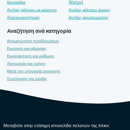
Κατοικίδια
Wetset
Αντλίες φίλτρου με φύσιγγα
Αντλίες φίλτρου άμμου
Αλατινογεννήτριες
Αντλίες φουσκώματος
Αναζήτηση ανά κατηγορία
Αντιμετώπιση προβλημάτων
Εγγύηση και αξιώσεις
Εγκατάσταση και ρύθμιση
Λειτουργία και χρήση
Μετά την υπηρεσία εγγύησης
Συντήρηση και σέρβις
Μεταβείτε στην επίσημη ιστοσελίδα πελατών της Intex: