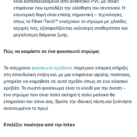
είναι κατασκευασμένα από ανθεκτικό PVC με σουέτ
επιφάνεια που εμποδίζει την ολίσθηση του σεντονιού. Η
εσωτερική δομή είναι επίσης σημαντική – τεχνολογίες
όπως το Fiber-Tech™ ενισχύουν το στρώμα με χιλιάδες
ισχυρές ίνες, εξασφαλίζοντας καλύτερη σταθερότητα και
μεγαλύτερη διάρκεια ζωής
.
Πώς
να κοιμάστε σε ένα φουσκωτό στρώμα;
Τα σύγχρονα
φουσκωτά κρεβάτια
παρέχουν επαρκή στήριξη
στη σπονδυλική στήλη και, με μια επιφάνεια υψηλής ποιότητας,
μπορείτε να κοιμηθείτε σε αυτά σχεδόν όπως σε ένα κλασικό
κρεβάτι. Το σωστό φούσκωμα είναι το κλειδί για την άνεση –
ένα στρώμα που είναι πολύ σκληρό ή πολύ μαλακό θα
επηρεάσει τον ύπνο σας. Βρείτε την ιδανική πίεση και ξυπνήστε
ανανεωμένοι το πρωί.
Επιλέξτε ποιότητα από την Intex