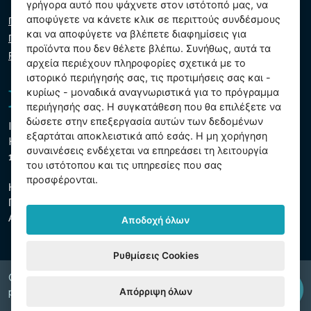
γρήγορα αυτό που ψάχνετε στον ιστότοπό μας, να
αποφύγετε να κάνετε κλικ σε περιττούς συνδέσμους
Πολιτική απορρήτου
και να αποφύγετε να βλέπετε διαφημίσεις για
Πολιτική cookie
προϊόντα που δεν θέλετε βλέπω. Συνήθως, αυτά τα
Ρυθμίσεις cookies
αρχεία περιέχουν πληροφορίες σχετικά με το
ιστορικό περιήγησής σας, τις προτιμήσεις σας και -
κυρίως - μοναδικά αναγνωριστικά για το πρόγραμμα
περιήγησής σας. Η συγκατάθεση που θα επιλέξετε να
δώσετε στην επεξεργασία αυτών των δεδομένων
Intex Trading, s.r.o.
εξαρτάται αποκλειστικά από εσάς. Η μη χορήγηση
Hradecká 2526/3
συναινέσεις ενδέχεται να επηρεάσει τη λειτουργία
130 00 Πράγα 3 - Τσεχική Δημοκρατία
του ιστότοπου και τις υπηρεσίες που σας
προσφέρονται.
Η εταιρεία είναι εγγεγραμμένη στο δημοτικό δικαστήριο της
Πράγας, τμήμα Γ, ένθετο 74759
ΑΜΕ 26150808, ΑΦΜ CZ26150808
Αποδοχή όλων
Ρυθμίσεις Cookies
Copyright © 2026 INTEX TRADING s.r.o. Všechna
Απόρριψη όλων
právavyhrazena.