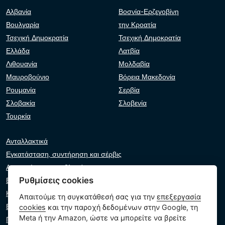
Αλβανία
Βοσνία-Ερζεγοβίνη
Βουλγαρία
την Κροατία
Τσεχική Δημοκρατία
Τσεχική Δημοκρατία
Ελλάδα
Λατβία
Λιθουανία
Μολδαβία
Μαυροβούνιο
Βόρεια Μακεδονία
Ρουμανία
Σερβία
Σλοβακία
Σλοβενία
Τουρκία
Ανταλλακτικά
Εγκατάσταση, συντήρηση και σέρβις
Αντιμετώπιση προβλημάτων
Ρυθμίσεις cookies
Εγγυήσεις και αξιώσεις
Κατάλογος λιανοπωλητών
Απαιτούμε τη συγκατάθεσή σας για την
επεξεργασία
Εικονικός βοηθός
cookies
και την παροχή δεδομένων στην Google, τη
Meta ή την Amazon, ώστε να μπορείτε να βρείτε
Γράψτε μας