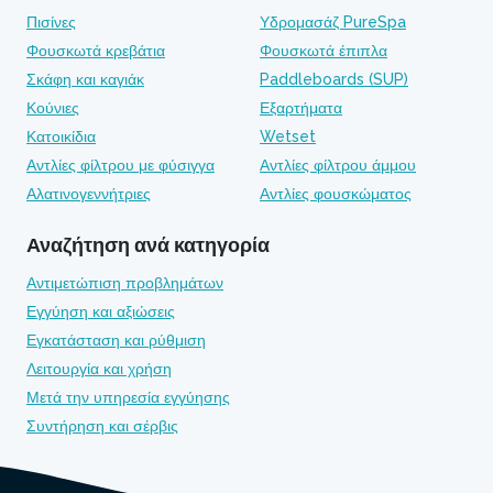
Πισίνες
Υδρομασάζ PureSpa
Φουσκωτά κρεβάτια
Φουσκωτά έπιπλα
Σκάφη και καγιάκ
Paddleboards (SUP)
Κούνιες
Εξαρτήματα
Κατοικίδια
Wetset
Αντλίες φίλτρου με φύσιγγα
Αντλίες φίλτρου άμμου
Αλατινογεννήτριες
Αντλίες φουσκώματος
Αναζήτηση ανά κατηγορία
Αντιμετώπιση προβλημάτων
Εγγύηση και αξιώσεις
Εγκατάσταση και ρύθμιση
Λειτουργία και χρήση
Μετά την υπηρεσία εγγύησης
Συντήρηση και σέρβις