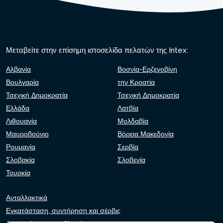
Μεταβείτε στην επίσημη ιστοσελίδα πελατών της Intex:
Αλβανία
Βοσνία-Ερζεγοβίνη
Βουλγαρία
την Κροατία
Τσεχική Δημοκρατία
Τσεχική Δημοκρατία
Ελλάδα
Λατβία
Λιθουανία
Μολδαβία
Μαυροβούνιο
Βόρεια Μακεδονία
Ρουμανία
Σερβία
Σλοβακία
Σλοβενία
Τουρκία
Ανταλλακτικά
Εγκατάσταση, συντήρηση και σέρβις