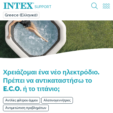
SUPPORT
Greece (Ελληνικά)
Χρειάζομαι ένα νέο ηλεκτρόδιο.
Πρέπει να αντικαταστήσω το
E.C.O. ή το τιτάνιο;
Αντλίες φίλτρου άμμου
Αλατινογεννήτριες
Αντιμετώπιση προβλημάτων