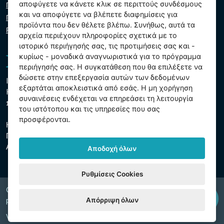
αποφύγετε να κάνετε κλικ σε περιττούς συνδέσμους
Πολιτική απορρήτου
και να αποφύγετε να βλέπετε διαφημίσεις για
Πολιτική cookie
προϊόντα που δεν θέλετε βλέπω. Συνήθως, αυτά τα
Ρυθμίσεις cookies
αρχεία περιέχουν πληροφορίες σχετικά με το
ιστορικό περιήγησής σας, τις προτιμήσεις σας και -
κυρίως - μοναδικά αναγνωριστικά για το πρόγραμμα
περιήγησής σας. Η συγκατάθεση που θα επιλέξετε να
δώσετε στην επεξεργασία αυτών των δεδομένων
Intex Trading, s.r.o.
εξαρτάται αποκλειστικά από εσάς. Η μη χορήγηση
Hradecká 2526/3
συναινέσεις ενδέχεται να επηρεάσει τη λειτουργία
130 00 Πράγα 3 - Τσεχική Δημοκρατία
του ιστότοπου και τις υπηρεσίες που σας
προσφέρονται.
Η εταιρεία είναι εγγεγραμμένη στο δημοτικό δικαστήριο της
Πράγας, τμήμα Γ, ένθετο 74759
ΑΜΕ 26150808, ΑΦΜ CZ26150808
Αποδοχή όλων
Ρυθμίσεις Cookies
Copyright © 2026 INTEX TRADING s.r.o. Všechna
Απόρριψη όλων
právavyhrazena.
Web by
digiONE