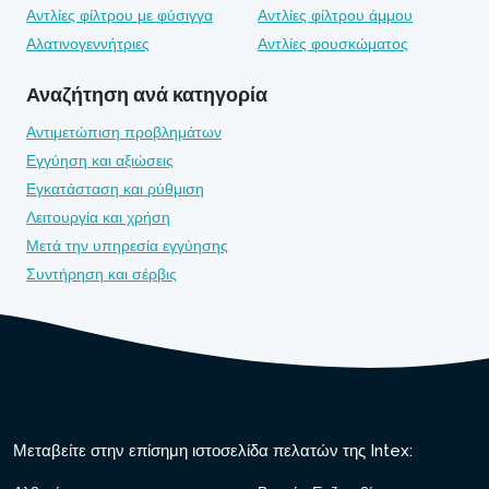
Αντλίες φίλτρου με φύσιγγα
Αντλίες φίλτρου άμμου
Αλατινογεννήτριες
Αντλίες φουσκώματος
Αναζήτηση ανά κατηγορία
Αντιμετώπιση προβλημάτων
Εγγύηση και αξιώσεις
Εγκατάσταση και ρύθμιση
Λειτουργία και χρήση
Μετά την υπηρεσία εγγύησης
Συντήρηση και σέρβις
Μεταβείτε στην επίσημη ιστοσελίδα πελατών της Intex: