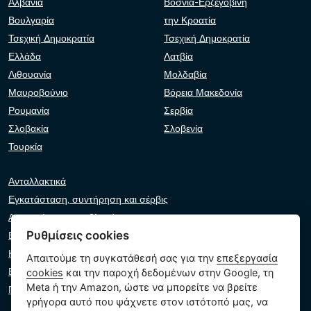
Αλβανία
Βοσνία-Ερζεγοβίνη
Βουλγαρία
την Κροατία
Τσεχική Δημοκρατία
Τσεχική Δημοκρατία
Ελλάδα
Λατβία
Λιθουανία
Μολδαβία
Μαυροβούνιο
Βόρεια Μακεδονία
Ρουμανία
Σερβία
Σλοβακία
Σλοβενία
Τουρκία
Ανταλλακτικά
Εγκατάσταση, συντήρηση και σέρβις
Αντιμετώπιση προβλημάτων
Ρυθμίσεις cookies
Εγγυήσεις και αξιώσεις
Κατάλογος λιανοπωλητών
Απαιτούμε τη συγκατάθεσή σας για την
επεξεργασία
Εικονικός βοηθός
cookies
και την παροχή δεδομένων στην Google, τη
Meta ή την Amazon, ώστε να μπορείτε να βρείτε
Γράψτε μας
γρήγορα αυτό που ψάχνετε στον ιστότοπό μας, να