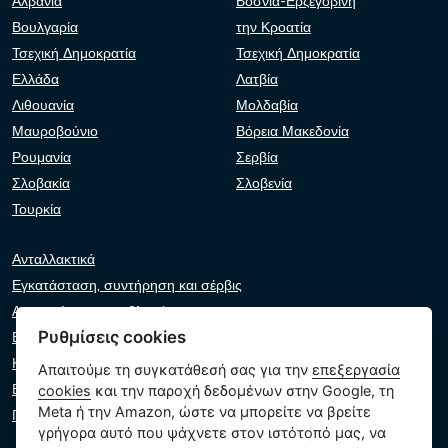
Αλβανία
Βοσνία-Ερζεγοβίνη
Βουλγαρία
την Κροατία
Τσεχική Δημοκρατία
Τσεχική Δημοκρατία
Ελλάδα
Λατβία
Λιθουανία
Μολδαβία
Μαυροβούνιο
Βόρεια Μακεδονία
Ρουμανία
Σερβία
Σλοβακία
Σλοβενία
Τουρκία
Ανταλλακτικά
Εγκατάσταση, συντήρηση και σέρβις
Αντιμετώπιση προβλημάτων
Ρυθμίσεις cookies
Εγγυήσεις και αξιώσεις
Κατάλογος λιανοπωλητών
Απαιτούμε τη συγκατάθεσή σας για την
επεξεργασία
Εικονικός βοηθός
cookies
και την παροχή δεδομένων στην Google, τη
Meta ή την Amazon, ώστε να μπορείτε να βρείτε
Γράψτε μας
γρήγορα αυτό που ψάχνετε στον ιστότοπό μας, να