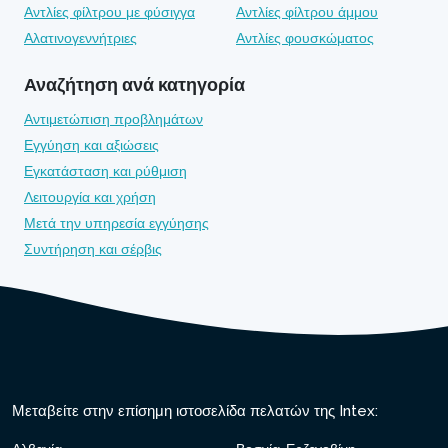
Αντλίες φίλτρου με φύσιγγα
Αντλίες φίλτρου άμμου
Αλατινογεννήτριες
Αντλίες φουσκώματος
Αναζήτηση ανά κατηγορία
Αντιμετώπιση προβλημάτων
Εγγύηση και αξιώσεις
Εγκατάσταση και ρύθμιση
Λειτουργία και χρήση
Μετά την υπηρεσία εγγύησης
Συντήρηση και σέρβις
Μεταβείτε στην επίσημη ιστοσελίδα πελατών της Intex: