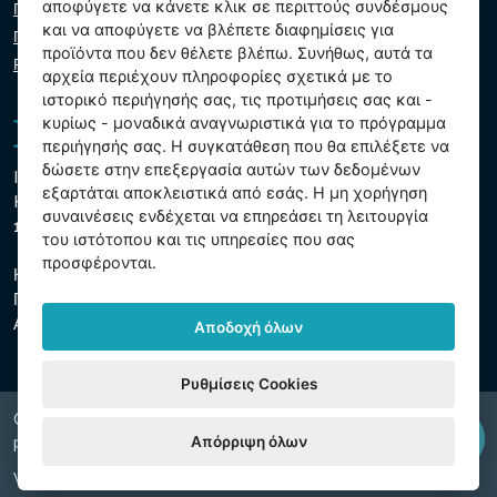
αποφύγετε να κάνετε κλικ σε περιττούς συνδέσμους
Πολιτική απορρήτου
και να αποφύγετε να βλέπετε διαφημίσεις για
Πολιτική cookie
προϊόντα που δεν θέλετε βλέπω. Συνήθως, αυτά τα
Ρυθμίσεις cookies
αρχεία περιέχουν πληροφορίες σχετικά με το
ιστορικό περιήγησής σας, τις προτιμήσεις σας και -
κυρίως - μοναδικά αναγνωριστικά για το πρόγραμμα
περιήγησής σας. Η συγκατάθεση που θα επιλέξετε να
δώσετε στην επεξεργασία αυτών των δεδομένων
Intex Trading, s.r.o.
εξαρτάται αποκλειστικά από εσάς. Η μη χορήγηση
Hradecká 2526/3
συναινέσεις ενδέχεται να επηρεάσει τη λειτουργία
130 00 Πράγα 3 - Τσεχική Δημοκρατία
του ιστότοπου και τις υπηρεσίες που σας
προσφέρονται.
Η εταιρεία είναι εγγεγραμμένη στο δημοτικό δικαστήριο της
Πράγας, τμήμα Γ, ένθετο 74759
ΑΜΕ 26150808, ΑΦΜ CZ26150808
Αποδοχή όλων
Ρυθμίσεις Cookies
Copyright © 2026 INTEX TRADING s.r.o. Všechna
Απόρριψη όλων
právavyhrazena.
Web by
digiONE