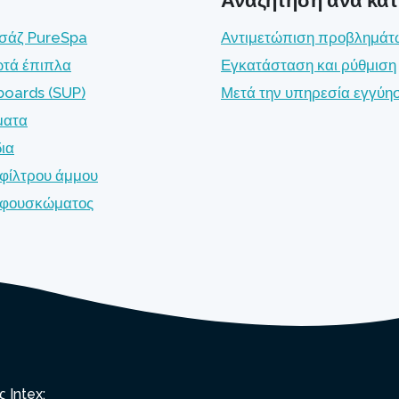
σάζ PureSpa
Αντιμετώπιση προβλημάτ
τά έπιπλα
Εγκατάσταση και ρύθμιση
boards (SUP)
Μετά την υπηρεσία εγγύη
ματα
δια
 φίλτρου άμμου
ς φουσκώματος
 Intex: