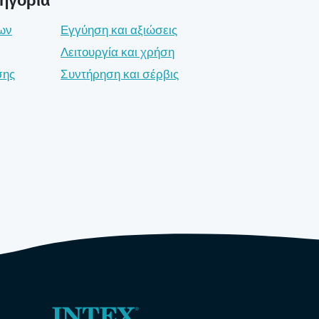
ων
Εγγύηση και αξιώσεις
Λειτουργία και χρήση
σης
Συντήρηση και σέρβις