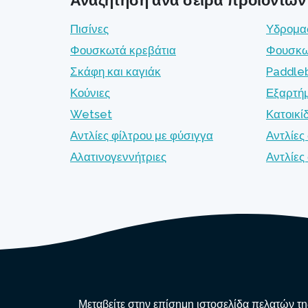
Πισίνες
Υδρομα
Φουσκωτά κρεβάτια
Φουσκω
Σκάφη και καγιάκ
Paddle
Κούνιες
Εξαρτή
Wetset
Κατοικί
Αντλίες φίλτρου με φύσιγγα
Αντλίες
Αλατινογεννήτριες
Αντλίε
Μεταβείτε στην επίσημη ιστοσελίδα πελατών της