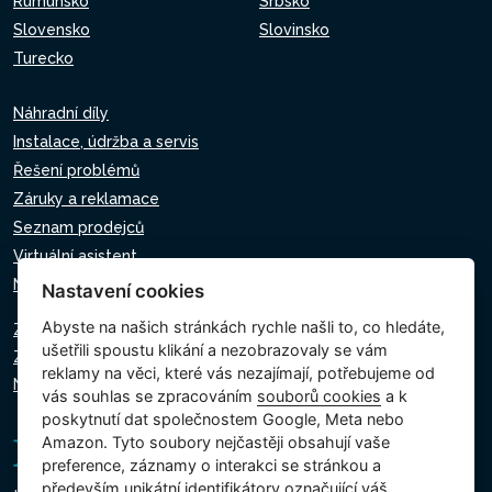
Rumunsko
Srbsko
Slovensko
Slovinsko
Turecko
Náhradní díly
Instalace, údržba a servis
Řešení problémů
Záruky a reklamace
Seznam prodejců
Virtuální asistent
Napište nám
Nastavení cookies
Abyste na našich stránkách rychle našli to, co hledáte,
Zásady ochrany osobních údajů
ušetřili spoustu klikání a nezobrazovaly se vám
Zásady používání souborů cookie
reklamy na věci, které vás nezajímají, potřebujeme od
Nastavení cookies
vás souhlas se zpracováním
souborů cookies
a k
poskytnutí dat společnostem Google, Meta nebo
Amazon. Tyto soubory nejčastěji obsahují vaše
preference, záznamy o interakci se stránkou a
především unikátní identifikátory označující váš