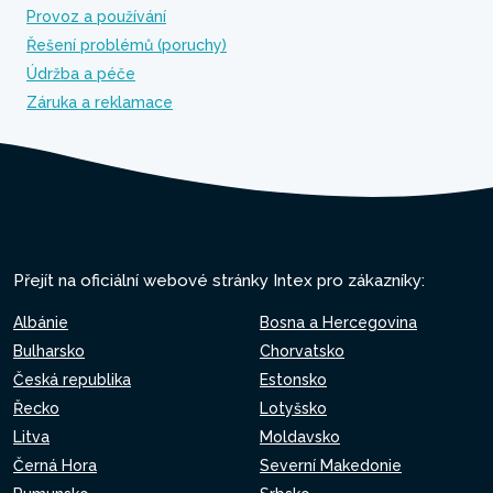
Provoz a používání
Řešení problémů (poruchy)
Údržba a péče
Záruka a reklamace
Přejít na oficiální webové stránky Intex pro zákazníky:
Albánie
Bosna a Hercegovina
Bulharsko
Chorvatsko
Česká republika
Estonsko
Řecko
Lotyšsko
Litva
Moldavsko
Černá Hora
Severní Makedonie