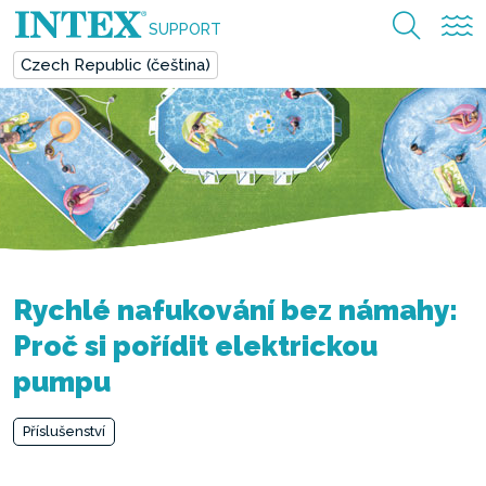
SUPPORT
Czech Republic (čeština)
Rychlé nafukování bez námahy:
Proč si pořídit elektrickou
pumpu
Příslušenství