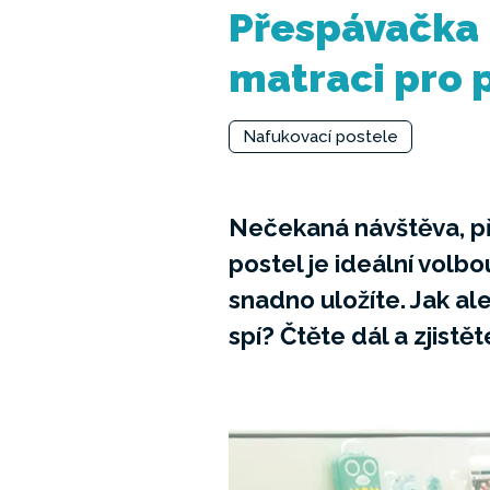
Přespávačka b
matraci pro 
Nafukovací postele
Nečekaná návštěva, p
postel je ideální volbo
snadno uložíte. Jak al
spí? Čtěte dál a zjistě