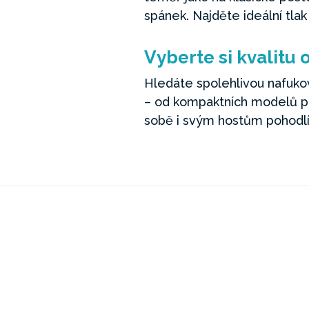
spánek. Najděte ideální tlak
Vyberte si kvalitu 
Hledáte spolehlivou nafuko
– od kompaktních modelů p
sobě i svým hostům pohodlí,