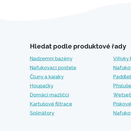
Hledat podle produktové řady
Nadzemní bazény
Vířivky
Nafukovací postele
Nafuko
Čluny a kajaky
Paddle
Houpačky
Přísluš
Domácí mazlíčci
Wetset
Kartušové filtrace
Pískové
Solinátory
Nafuko