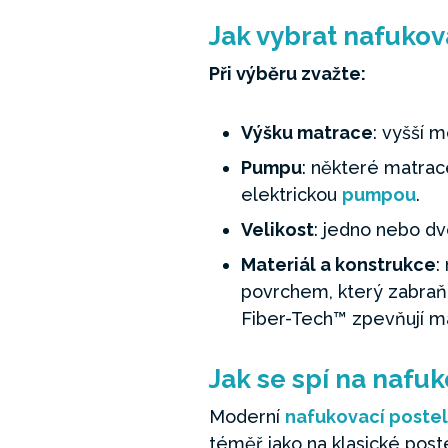
Jak vybrat nafukov
Při výběru zvažte:
Výšku matrace
: vyšší m
Pumpu
: některé matrac
elektrickou
pumpou
.
Velikost
: jedno nebo d
Materiál a konstrukce
:
povrchem, který zabraňuj
Fiber-Tech™ zpevňují matr
Jak se spí na nafu
Moderní
nafukovací poste
téměř jako na klasické poste