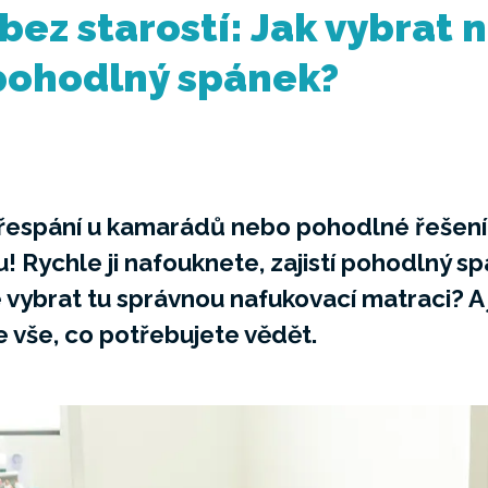
ez starostí: Jak vybrat 
pohodlný spánek?
řespání u kamarádů nebo pohodlné řešení
u! Rychle ji nafouknete, zajistí pohodlný spá
e vybrat tu správnou nafukovací matraci? A j
te vše, co potřebujete vědět.