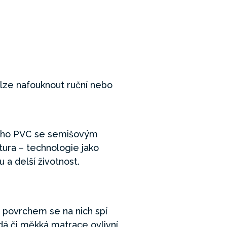
 lze nafouknout ruční nebo
ného PVC se semišovým
ktura – technologie jako
u a delší životnost.
m povrchem se na nich spí
rdá či měkká matrace ovlivní