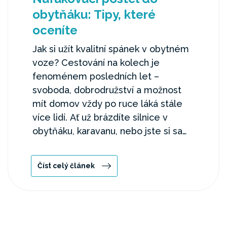
obytňáku: Tipy, které
oceníte
Jak si užít kvalitní spánek v obytném
voze? Cestování na kolech je
fenoménem posledních let –
svoboda, dobrodružství a možnost
mít domov vždy po ruce láká stále
více lidí. Ať už brázdíte silnice v
obytňáku, karavanu, nebo jste si sami
přestavěli dodávku na campervan,
pohodlný spánek je základ.
Číst celý článek
Nafukovací matrace vám umožní
dopřát si kvalitní odpočinek jako v
klasické posteli. Přitom ji snadno
sbalíte a během chvíle připravíte. Jak
vybrat tu nejlepší? Čtěte dál a