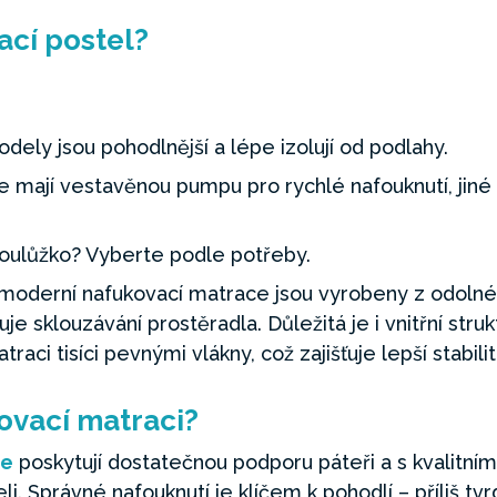
ací postel?
odely jsou pohodlnější a lépe izolují od podlahy.
e mají vestavěnou pumpu pro rychlé nafouknutí, jiné
voulůžko? Vyberte podle potřeby.
 moderní nafukovací matrace jsou vyrobeny z odol
e sklouzávání prostěradla. Důležitá je i vnitřní stru
aci tisíci pevnými vlákny, což zajišťuje lepší stabilit
kovací matraci?
le
poskytují dostatečnou podporu páteři a s kvalitní
li. Správné nafouknutí je klíčem k pohodlí – příliš tv