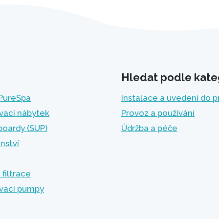
objevte praktické tipy pro maximální
komfort na cestách!
Hledat podle kate
 PureSpa
Instalace a uvedení do 
vací nábytek
Provoz a používání
boardy (SUP)
Údržba a péče
enství
 filtrace
vací pumpy