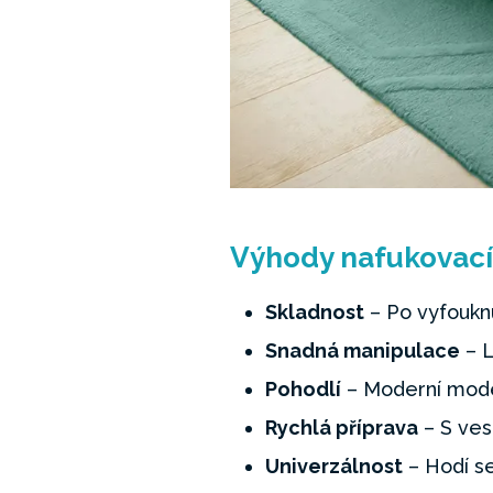
Výhody nafukovací
Skladnost
– Po vyfouknu
Snadná manipulace
– L
Pohodlí
– Moderní model
Rychlá příprava
– S ves
Univerzálnost
– Hodí se