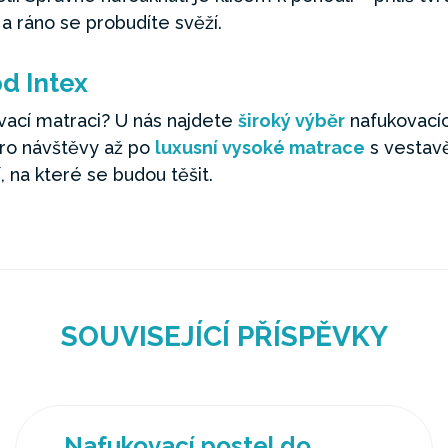
 a ráno se probudíte svěží.
od Intex
vací matraci? U nás najdete
široký výběr
nafukovacíc
ro návštěvy až po
luxusní vysoké matrace
s vestav
 na které se budou těšit.
SOUVISEJÍCÍ PŘÍSPĚVKY
Nafukovací postel do