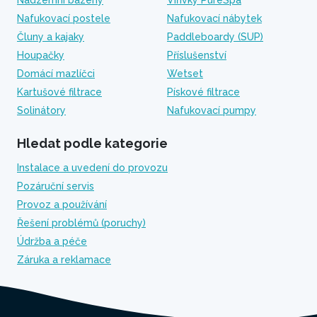
Nadzemní bazény
Vířivky PureSpa
Nafukovací postele
Nafukovací nábytek
Čluny a kajaky
Paddleboardy (SUP)
Houpačky
Příslušenství
Domácí mazlíčci
Wetset
Kartušové filtrace
Pískové filtrace
Solinátory
Nafukovací pumpy
Hledat podle kategorie
Instalace a uvedení do provozu
Pozáruční servis
Provoz a používání
Řešení problémů (poruchy)
Údržba a péče
Záruka a reklamace