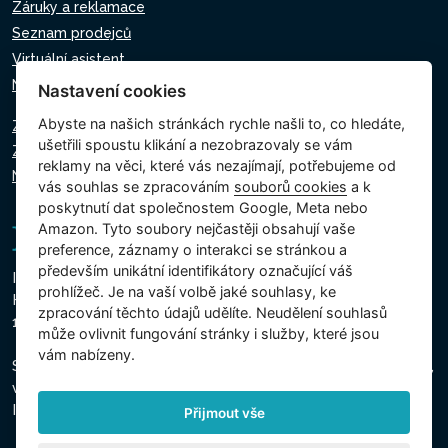
Záruky a reklamace
Seznam prodejců
Virtuální asistent
Napište nám
Nastavení cookies
Abyste na našich stránkách rychle našli to, co hledáte,
Zásady ochrany osobních údajů
ušetřili spoustu klikání a nezobrazovaly se vám
Zásady používání souborů cookie
reklamy na věci, které vás nezajímají, potřebujeme od
Nastavení cookies
vás souhlas se zpracováním
souborů cookies
a k
poskytnutí dat společnostem Google, Meta nebo
Amazon. Tyto soubory nejčastěji obsahují vaše
preference, záznamy o interakci se stránkou a
především unikátní identifikátory označující váš
Intex Trading, s.r.o.
prohlížeč. Je na vaší volbě jaké souhlasy, ke
Hradecká 2526/3
zpracování těchto údajů udělíte. Neudělení souhlasů
130 00 Praha 3 - Česká republika
může ovlivnit fungování stránky i služby, které jsou
vám nabízeny.
Společnost je zapsána u Městského soudu v Praze, oddíl C,
vložka 74759
IČO 26150808, DIČ CZ26150808
Přijmout vše