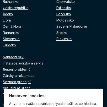
Bulharsko
Chorvatsko
Česká republika
Estonsko
Řecko
Lotyšsko
Litva
Moldavsko
Černá Hora
Severní Makedonie
Rumunsko
Srbsko
Slovensko
Slovinsko
Turecko
Náhradní díly
Instalace, údržba a servis
Řešení problémů
Záruky a reklamace
Seznam prodejců
Virtuální asistent
Napište nám
Nastavení cookies
Abyste na našich stránkách rychle našli to, co hledáte,
Zásady ochrany osobních údajů