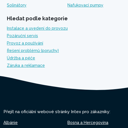
Solinátory
Nafukovací pumpy
Hledat podle kategorie
Instalace a uvedení do provozu
Pozáruční servis
Provoz a používání
Řešení problémů (poruchy)
Údržba a péče
Záruka a reklamace
Přejít na oficiální webové stránky Intex pro zákazníky:
Albánie
Bosna a Hercegovina