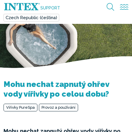
SUPPORT
Czech Republic (čeština)
Mohu nechat zapnutý ohřev
vody vířivky po celou dobu?
Vířivky PureSpa
Provoz a používání
Mohu nechat zapnutý ohřev vody vířivky po