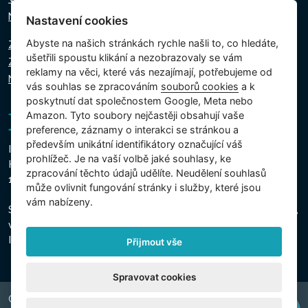
Napište nám
Nastavení cookies
Abyste na našich stránkách rychle našli to, co hledáte,
Zásady ochrany osobních údajů
ušetřili spoustu klikání a nezobrazovaly se vám
Zásady používání souborů cookie
reklamy na věci, které vás nezajímají, potřebujeme od
Nastavení cookies
vás souhlas se zpracováním
souborů cookies
a k
poskytnutí dat společnostem Google, Meta nebo
Amazon. Tyto soubory nejčastěji obsahují vaše
preference, záznamy o interakci se stránkou a
především unikátní identifikátory označující váš
Intex Trading, s.r.o.
prohlížeč. Je na vaší volbě jaké souhlasy, ke
Hradecká 2526/3
zpracování těchto údajů udělíte. Neudělení souhlasů
130 00 Praha 3 - Česká republika
může ovlivnit fungování stránky i služby, které jsou
vám nabízeny.
Společnost je zapsána u Městského soudu v Praze, oddíl C,
vložka 74759
IČO 26150808, DIČ CZ26150808
Přijmout vše
Spravovat cookies
Copyright © 2026 INTEX TRADING s.r.o. Všechna