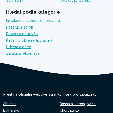
Solinátory
Nafukovací pumpy
Hledat podle kategorie
Instalace a uvedení do provozu
Pozáruční servis
Provoz a používání
Řešení problémů (poruchy)
Údržba a péče
Záruka a reklamace
Přejít na oficiální webové stránky Intex pro zákazníky:
Albánie
Bosna a Hercegovina
Bulharsko
Chorvatsko