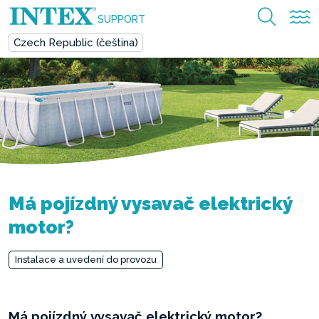
SUPPORT
Czech Republic (čeština)
Má pojízdný vysavač elektrický
motor?
Instalace a uvedení do provozu
Má pojízdný vysavač elektrický motor?