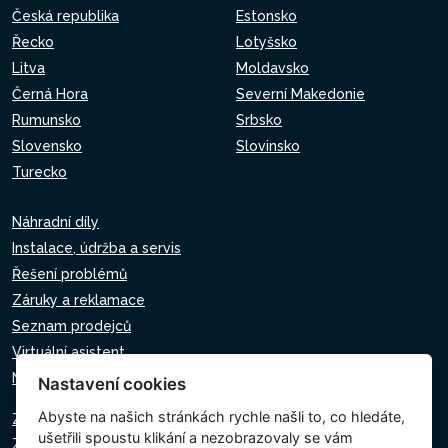
Česká republika
Estonsko
Řecko
Lotyšsko
Litva
Moldavsko
Černá Hora
Severní Makedonie
Rumunsko
Srbsko
Slovensko
Slovinsko
Turecko
Náhradní díly
Instalace, údržba a servis
Řešení problémů
Záruky a reklamace
Seznam prodejců
Virtuální asistent
Napište nám
Nastavení cookies
Abyste na našich stránkách rychle našli to, co hledáte,
Zásady ochrany osobních údajů
ušetřili spoustu klikání a nezobrazovaly se vám
Zásady používání souborů cookie