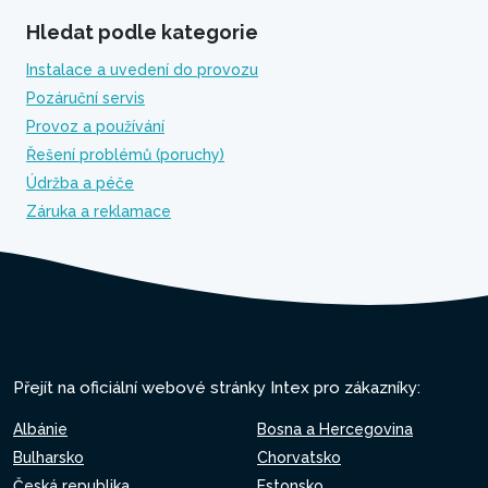
Hledat podle kategorie
Instalace a uvedení do provozu
Pozáruční servis
Provoz a používání
Řešení problémů (poruchy)
Údržba a péče
Záruka a reklamace
Přejít na oficiální webové stránky Intex pro zákazníky:
Albánie
Bosna a Hercegovina
Bulharsko
Chorvatsko
Česká republika
Estonsko