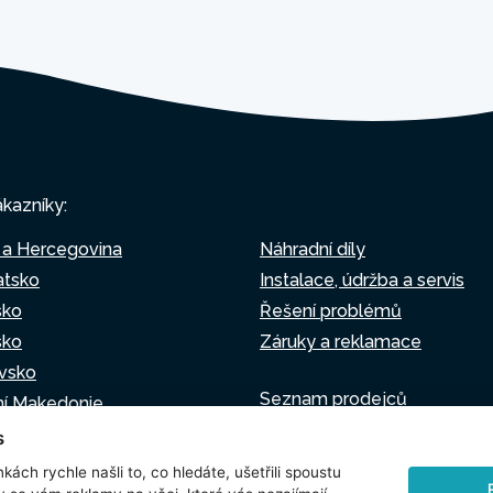
ákazníky:
 a Hercegovina
Náhradní díly
atsko
Instalace, údržba a servis
sko
Řešení problémů
sko
Záruky a reklamace
vsko
Seznam prodejců
ní Makedonie
Virtuální asistent
o
s
Napište nám
sko
kách rychle našli to, co hledáte, ušetřili spoustu