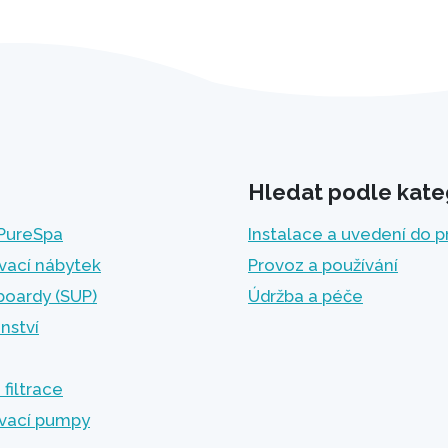
Hledat podle kate
 PureSpa
Instalace a uvedení do 
vací nábytek
Provoz a používání
boardy (SUP)
Údržba a péče
enství
 filtrace
vací pumpy