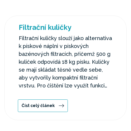
Filtrační kuličky
Filtrační kuličky slouží jako alternativa
k pískové náplni v pískových
bazénových filtracích, přičemž 500 g
kuliček odpovídá 18 kg písku. Kuličky
se mají skládat těsně vedle sebe,
aby vytvořily kompaktní filtrační
vrstvu. Pro čištění lze využít funkci
zpětného proplachu nebo praní v
pračce.
Číst celý článek