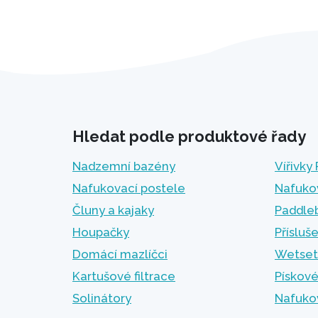
Hledat podle produktové řady
Nadzemní bazény
Vířivky
Nafukovací postele
Nafuko
Čluny a kajaky
Paddle
Houpačky
Přísluš
Domácí mazlíčci
Wetset
Kartušové filtrace
Pískové
Solinátory
Nafuko