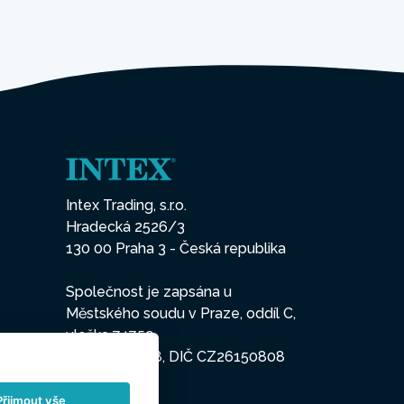
Intex Trading, s.r.o.
Hradecká 2526/3
130 00 Praha 3 - Česká republika
Společnost je zapsána u
Městského soudu v Praze, oddíl C,
vložka 74759
IČO 26150808, DIČ CZ26150808
Přijmout vše