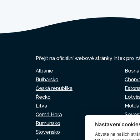
Přejít na oficiální webové stránky Intex pro z
Albánie
Bosna
Bulharsko
Chorv
Česká republika
Eston
Řecko
Lotyš
Litva
Molda
Černá Hora
Sever
Rumunsko
Srbsk
Nastavení cookie
Slovensko
Slovin
Abyste na našich strán