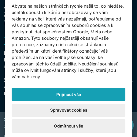
Abyste na našich stránkách rychle našli to, co hledáte,
Zásady ochrany osobních údajů
ušetřili spoustu klikání a nezobrazovaly se vám
Zásady používání souborů cookie
reklamy na věci, které vás nezajímají, potřebujeme od
Nastavení cookies
vás souhlas se zpracováním
souborů cookies
a k
poskytnutí dat společnostem Google, Meta nebo
Amazon. Tyto soubory nejčastěji obsahují vaše
preference, záznamy o interakci se stránkou a
především unikátní identifikátory označující váš
Intex Trading, s.r.o.
prohlížeč. Je na vaší volbě jaké souhlasy, ke
Hradecká 2526/3
zpracování těchto údajů udělíte. Neudělení souhlasů
130 00 Praha 3 - Česká republika
může ovlivnit fungování stránky i služby, které jsou
vám nabízeny.
Společnost je zapsána u Městského soudu v Praze, oddíl C,
vložka 74759
IČO 26150808, DIČ CZ26150808
Přijmout vše
Spravovat cookies
Copyright © 2026 INTEX TRADING s.r.o. Všechna
Odmítnout vše
právavyhrazena.
Web by
digiONE