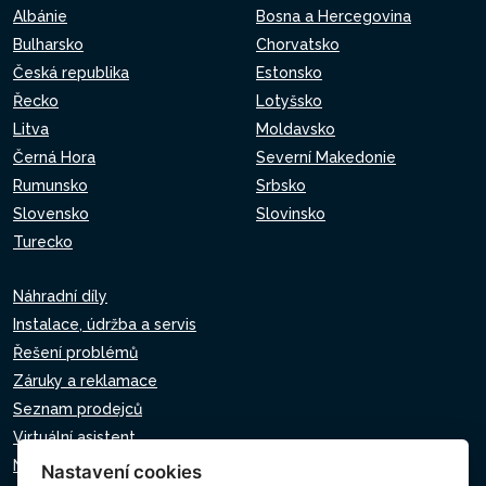
Albánie
Bosna a Hercegovina
Bulharsko
Chorvatsko
Česká republika
Estonsko
Řecko
Lotyšsko
Litva
Moldavsko
Černá Hora
Severní Makedonie
Rumunsko
Srbsko
Slovensko
Slovinsko
Turecko
Náhradní díly
Instalace, údržba a servis
Řešení problémů
Záruky a reklamace
Seznam prodejců
Virtuální asistent
Napište nám
Nastavení cookies