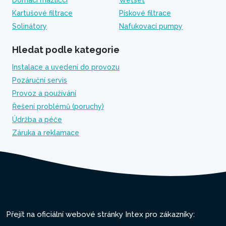
Domácí mazlíčci
Wetset
Kartušové filtrace
Pískové filtrace
Solinátory
Nafukovací pumpy
Hledat podle kategorie
Instalace a uvedení do provozu
Pozáruční servis
Provoz a používání
Řešení problémů (poruchy)
Údržba a péče
Záruka a reklamace
Přejít na oficiální webové stránky Intex pro zákazníky: