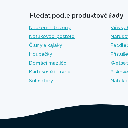
Hledat podle produktové řady
Nadzemní bazény
Vířivky
Nafukovací postele
Nafuko
Čluny a kajaky
Paddle
Houpačky
Přísluš
Domácí mazlíčci
Wetset
Kartušové filtrace
Pískové
Solinátory
Nafuko