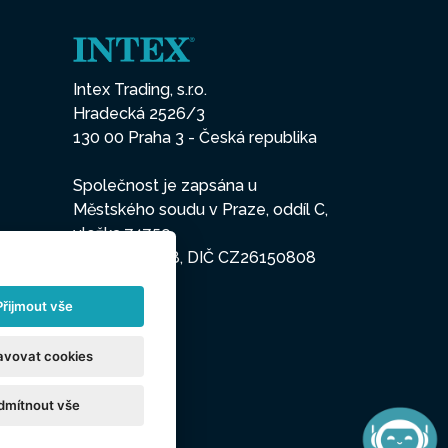
Intex Trading, s.r.o.
Hradecká 2526/3
130 00 Praha 3 - Česká republika
Společnost je zapsána u
Městského soudu v Praze, oddíl C,
vložka 74759
IČO 26150808, DIČ CZ26150808
Přijmout vše
avovat cookies
dmítnout vše