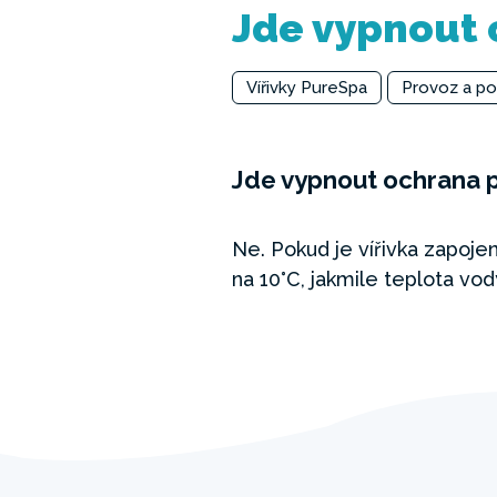
Jde vypnout 
Vířivky PureSpa
Provoz a po
Jde vypnout ochrana pr
Ne. Pokud je vířivka zapoje
na 10°C, jakmile teplota vod