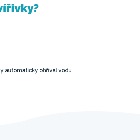
ířivky?
by automaticky ohříval vodu