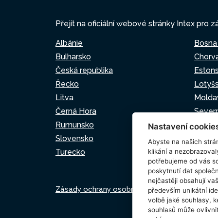
Přejít na oficiální webové stránky Intex pro z
Albánie
Bosna
Bulharsko
Chorv
Česká republika
Eston
Řecko
Lotyš
Litva
Molda
Černá Hora
Sever
Rumunsko
Srbsk
Nastavení cookie
Slovensko
Slovin
Abyste na našich strán
Turecko
klikání a nezobrazoval
potřebujeme od vás s
poskytnutí dat spole
nejčastěji obsahují va
Zásady ochrany osobních údajů
Zásady pou
především unikátní ide
volbě jaké souhlasy, k
souhlasů může ovlivnit