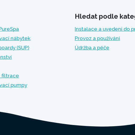
Hledat podle kate
 PureSpa
Instalace a uvedení do 
vací nábytek
Provoz a používání
boardy (SUP)
Údržba a péče
enství
 filtrace
vací pumpy