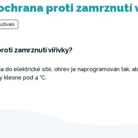
ochrana proti zamrznutí v
užívání
oti zamrznutí vířivky?
na do elektrické sítě, ohřev je naprogramován tak, a
y klesne pod 4 °C.