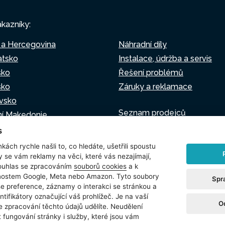
ákazníky:
 a Hercegovina
Náhradní díly
atsko
Instalace, údržba a servis
sko
Řešení problémů
sko
Záruky a reklamace
vsko
Seznam prodejců
ní Makedonie
Virtuální asistent
o
s
Napište nám
sko
kách rychle našli to, co hledáte, ušetřili spoustu
y se vám reklamy na věci, které vás nezajímají,
ouhlas se zpracováním
souborů cookies
a k
čnostem Google, Meta nebo Amazon. Tyto soubory
Spr
še preference, záznamy o interakci se stránkou a
žívání souborů cookie
Nastavení cookies
ntifikátory označující váš prohlížeč. Je na vaší
O
e zpracování těchto údajů udělíte. Neudělení
 fungování stránky i služby, které jsou vám