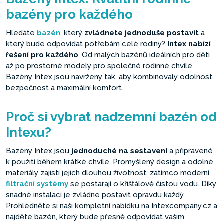
bazény pro každého
Hledáte
bazén
, který
zvládnete jednoduše postavit
a
který bude odpovídat potřebám celé rodiny?
Intex nabízí
řešení pro každého
. Od malých bazénů ideálních pro děti
až po prostorné modely pro společné rodinné chvíle.
Bazény Intex jsou navrženy tak, aby kombinovaly odolnost,
bezpečnost a maximální komfort.
Proč si vybrat nadzemní bazén od
Intexu?
Bazény Intex jsou
jednoduché na sestavení
a připravené
k použití během krátké chvíle. Promyšlený design a odolné
materiály zajistí jejich dlouhou životnost, zatímco moderní
filtrační systémy
se postarají o křišťálově čistou vodu. Díky
snadné instalaci je zvládne postavit opravdu každý.
Prohlédněte si naši kompletní nabídku na Intexcompany.cz a
najděte bazén, který bude přesně odpovídat vašim