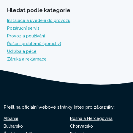
Hledat podle kategorie
Instalace a uvedení do provozu
Pozáruční servis
Provoz a používání
Řešení problémů (poruchy)
Údržba a péče
Záruka a reklamace
Přejít na oficiální webové stránky Intex pro zákazníky:
Albánie
Bosna a Hercegovina
Bulharsko
Chorvatsko