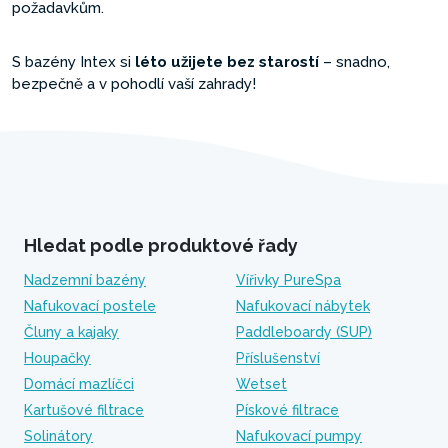
požadavkům.
S bazény Intex si
léto užijete bez starostí
– snadno,
bezpečně a v pohodlí vaší zahrady!
Hledat podle produktové řady
Nadzemní bazény
Vířivky PureSpa
Nafukovací postele
Nafukovací nábytek
Čluny a kajaky
Paddleboardy (SUP)
Houpačky
Příslušenství
Domácí mazlíčci
Wetset
Kartušové filtrace
Pískové filtrace
Solinátory
Nafukovací pumpy