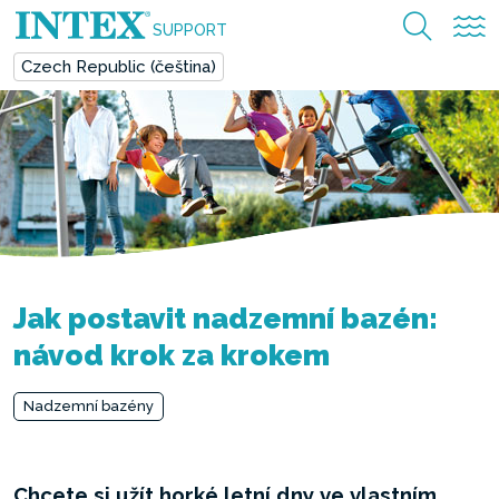
SUPPORT
Czech Republic (čeština)
Jak postavit nadzemní bazén:
návod krok za krokem
Nadzemní bazény
Chcete si užít horké letní dny ve vlastním