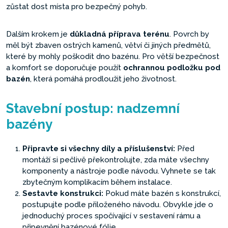
zůstat dost místa pro bezpečný pohyb.
Dalším krokem je
důkladná příprava terénu
. Povrch by
měl být zbaven ostrých kamenů, větví či jiných předmětů,
které by mohly poškodit dno bazénu. Pro větší bezpečnost
a komfort se doporučuje použít
ochrannou podložku pod
bazén
, která pomáhá prodloužit jeho životnost.
Stavební postup: nadzemní
bazény
Připravte si všechny díly a příslušenství:
Před
montáží si pečlivě překontrolujte, zda máte všechny
komponenty a nástroje podle návodu. Vyhnete se tak
zbytečným komplikacím během instalace.
Sestavte konstrukci:
Pokud máte bazén s konstrukcí,
postupujte podle přiloženého návodu. Obvykle jde o
jednoduchý proces spočívající v sestavení rámu a
připevnění bazénové fólie.