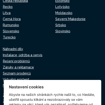
Česká republika
Estonsko
Řecko
Lotyšsko
Litva
Moldavsko
Černá Hora
Severní Makedonie
Rumunsko
Srbsko
Slovensko
Slovinsko
Turecko
Náhradní díly
Instalace, údržba a servis
Řešení problémů
Záruky a reklamace
Seznam prodejců
Virtuální asistent
Napište nám
Nastavení cookies
Abyste na našich stránkách rychle našli to, co hledáte,
Zásady ochrany osobních údajů
ušetřili spoustu klikání a nezobrazovaly se vám
Zásady používání souborů cookie
reklamy na věci, které vás nezajímají, potřebujeme od