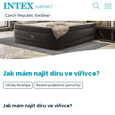
SUPPORT
Czech Republic (čeština)
Jak mám najít díru ve vířivce?
Vířivky PureSpa
Řešení problémů (poruchy)
Jak mám najít díru ve vířivce?