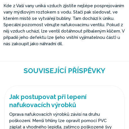
Kde z Vaší vany uniká vzduch zjistíte nejlépe posprejováním
vany mýdlovým roztokem s vodu. Stačí pak sledovat, ve
kterém místě se vytvářejí bubliny. Tam dochází k úniku.
Specální pozornost věnujte nafukovacímu ventilu. Pokud z
něj vzduch uchází, lze ventil dotáhnout přibaleným klíčem. V
případě jeho defektu lze (jeho vnitřní vyjímatelnou část) u
nás zakoupit jako náhradní díl.
SOUVISEJÍCÍ PŘÍSPĚVKY
Jak postupovat při lepení
nafukovacích výrobků
Oprava nafukovacích výrobků závisí na druhu
poškození. Menší trhliny lze opravit pomocí PVC
záplat a vhodného lepidla, zatímco poškozené švy