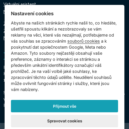
Virtuální asistent
Napište nám
Nastavení cookies
Abyste na našich stránkách rychle našli to, co hledáte,
Zásady ochrany osobních údajů
ušetřili spoustu klikání a nezobrazovaly se vám
Zásady používání souborů cookie
reklamy na věci, které vás nezajímají, potřebujeme od
Nastavení cookies
vás souhlas se zpracováním
souborů cookies
a k
poskytnutí dat společnostem Google, Meta nebo
Amazon. Tyto soubory nejčastěji obsahují vaše
preference, záznamy o interakci se stránkou a
především unikátní identifikátory označující váš
Intex Trading, s.r.o.
prohlížeč. Je na vaší volbě jaké souhlasy, ke
Hradecká 2526/3
zpracování těchto údajů udělíte. Neudělení souhlasů
130 00 Praha 3 - Česká republika
může ovlivnit fungování stránky i služby, které jsou
vám nabízeny.
Společnost je zapsána u Městského soudu v Praze, oddíl C,
vložka 74759
IČO 26150808, DIČ CZ26150808
Přijmout vše
Spravovat cookies