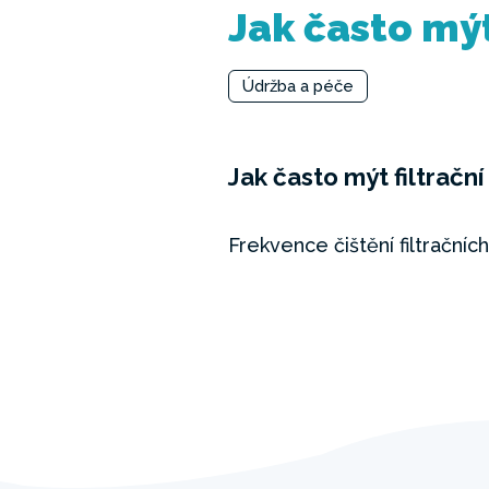
Jak často mýt
Údržba a péče
Jak často mýt filtrační
Frekvence čištění filtračníc