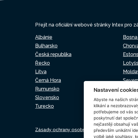
Přejít na oficiální webové stránky Intex pro z
Albánie
Bosna
Bulharsko
Chorv
Česká republika
Eston
Řecko
Lotyš
Litva
Molda
Černá Hora
Sever
Rumunsko
Srbsk
Nastavení cookie
Slovensko
Slovin
Abyste na našich strán
Turecko
klikání a nezobrazoval
potřebujeme od vás s
poskytnutí dat spole
nejčastěji obsahují va
Zásady ochrany osobních údajů
Zásady pou
především unikátní ide
volbě jaké souhlasy, k