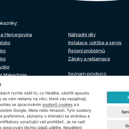
ákazníky:
 a Hercegovina
Náhradní díly
atsko
Instalace, údržba a servis
sko
Řešení problémů
sko
Záruky a reklamace
vsko
Seznam prodejců
ní Makedonie
Virtuální asistent
o
s
Napište nám
sko
kách rychle našli to, co hledáte, ušetřili spoustu
y se vám reklamy na věci, které vás nezajímají,
ouhlas se zpracováním
souborů cookies
a k
čnostem Google, Meta nebo Amazon. Tyto soubory
Spr
še preference, záznamy o interakci se stránkou a
žívání souborů cookie
Nastavení cookies
ntifikátory označující váš prohlížeč. Je na vaší
O
e zpracování těchto údajů udělíte. Neudělení