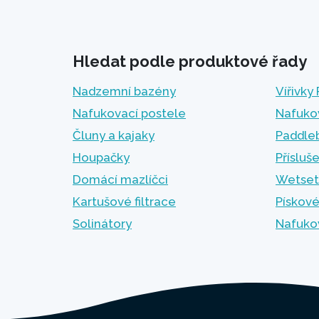
Hledat podle produktové řady
Nadzemní bazény
Vířivky
Nafukovací postele
Nafuko
Čluny a kajaky
Paddle
Houpačky
Přísluš
Domácí mazlíčci
Wetset
Kartušové filtrace
Pískové
Solinátory
Nafuko