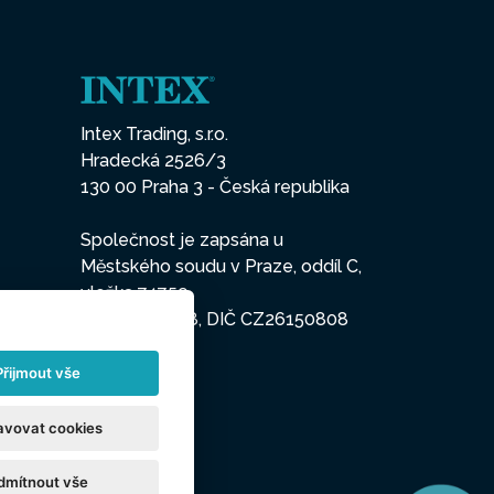
Intex Trading, s.r.o.
Hradecká 2526/3
130 00 Praha 3 - Česká republika
Společnost je zapsána u
Městského soudu v Praze, oddíl C,
vložka 74759
IČO 26150808, DIČ CZ26150808
Přijmout vše
avovat cookies
dmítnout vše