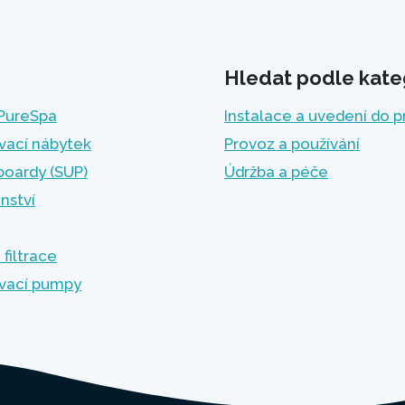
Hledat podle kate
 PureSpa
Instalace a uvedení do 
vací nábytek
Provoz a používání
boardy (SUP)
Údržba a péče
enství
 filtrace
vací pumpy