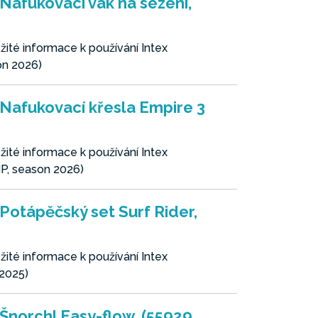
Nafukovací vak na sezení,
ité informace k používání Intex
on 2026)
 Nafukovací křesla Empire 3
ité informace k používání Intex
NP, season 2026)
Potápěčský set Surf Rider,
ité informace k používání Intex
 2025)
Šnorchl Easy-flow, (55929,