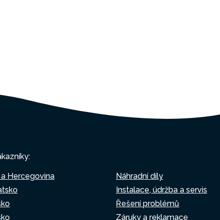
ákazníky:
 a Hercegovina
Náhradní díly
atsko
Instalace, údržba a servis
sko
Řešení problémů
sko
Záruky a reklamace